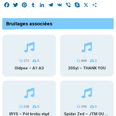
Facebook
Twitter
Pinterest
Tumblr
LinkedIn
Telegram
VK
Viber
Skype
X
Share
Bruitages associées
575
0
888
0
Oldpee – A1 A3
20Syl – THANK YOU
298
0
598
0
IRYS – Pół kroku stąd
Spider Zed – JTM OU TG