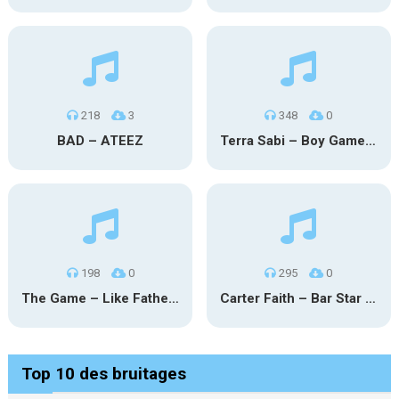
218
3
348
0
BAD – ATEEZ
Terra Sabi – Boy Game X Marcia Cruz
198
0
295
0
The Game – Like Father Like Daughter
Carter Faith – Bar Star Vevo
Top 10 des bruitages