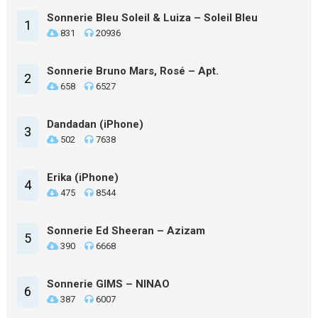
Sonnerie Bleu Soleil & Luiza – Soleil Bleu
1
831
20936
Sonnerie Bruno Mars, Rosé – Apt.
2
658
6527
Dandadan (iPhone)
3
502
7638
Erika (iPhone)
4
475
8544
Sonnerie Ed Sheeran – Azizam
5
390
6668
Sonnerie GIMS – NINAO
6
387
6007