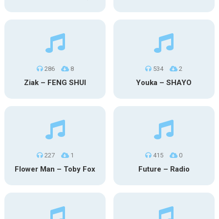
286
8
534
2
Ziak – FENG SHUI
Youka – SHAYO
227
1
415
0
Flower Man – Toby Fox
Future – Radio