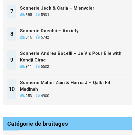
Sonnerie Jeck & Carla – M’envoler
7
385
5931
Sonnerie Doechii – Anxiety
8
316
5742
Sonnerie Andrea Bocelli – Je Vis Pour Elle with
9
Kendji Girac
311
5532
Sonnerie Maher Zain & Harris J – Qalbi Fil
10
Madinah
253
4900
Catégorie de bruitages