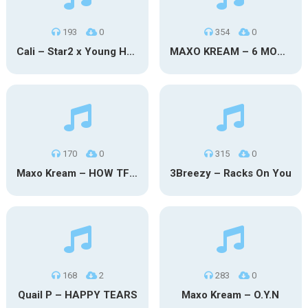
193
0
354
0
Cali – Star2 x Young Henny
MAXO KREAM – 6 MONTHS CLEAN
170
0
315
0
Maxo Kream – HOW TF I’M LUCKY
3Breezy – Racks On You
168
2
283
0
Quail P – HAPPY TEARS
Maxo Kream – O.Y.N