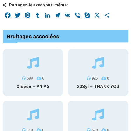
Partagez-le avec vous-même:
Facebook
Twitter
Pinterest
Tumblr
LinkedIn
Telegram
VK
Viber
Skype
X
Share
Bruitages associées
598
0
926
0
Oldpee – A1 A3
20Syl – THANK YOU
310
0
628
0