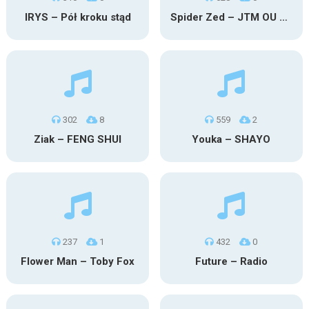
IRYS – Pół kroku stąd
Spider Zed – JTM OU TG
302
8
559
2
Ziak – FENG SHUI
Youka – SHAYO
237
1
432
0
Flower Man – Toby Fox
Future – Radio