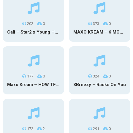
202
0
373
0
Cali – Star2 x Young Henny
MAXO KREAM – 6 MONTHS CLEAN
177
0
324
0
Maxo Kream – HOW TF I’M LUCKY
3Breezy – Racks On You
172
2
291
0