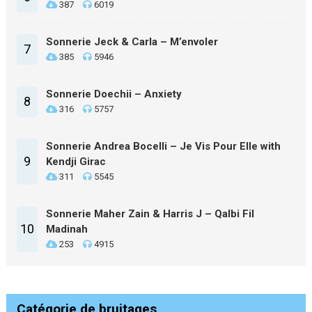
387
6019
Sonnerie Jeck & Carla – M’envoler
7
385
5946
Sonnerie Doechii – Anxiety
8
316
5757
Sonnerie Andrea Bocelli – Je Vis Pour Elle with
9
Kendji Girac
311
5545
Sonnerie Maher Zain & Harris J – Qalbi Fil
10
Madinah
253
4915
Catégorie de bruitages