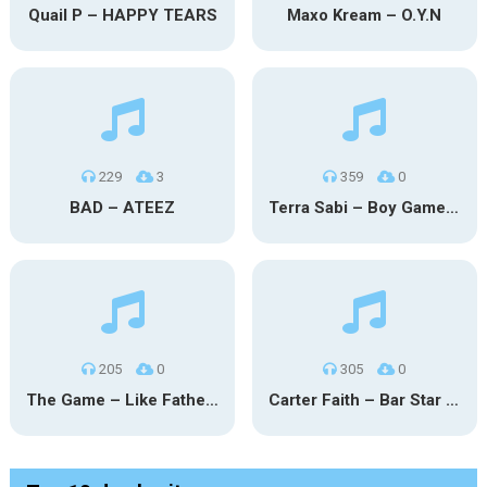
Quail P – HAPPY TEARS
Maxo Kream – O.Y.N
229
3
359
0
BAD – ATEEZ
Terra Sabi – Boy Game X Marcia Cruz
205
0
305
0
The Game – Like Father Like Daughter
Carter Faith – Bar Star Vevo