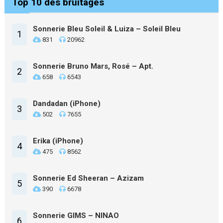
Top 10 des bruitages
Sonnerie Bleu Soleil & Luiza – Soleil Bleu
1
831
20962
Sonnerie Bruno Mars, Rosé – Apt.
2
658
6543
Dandadan (iPhone)
3
502
7655
Erika (iPhone)
4
475
8562
Sonnerie Ed Sheeran – Azizam
5
390
6678
Sonnerie GIMS – NINAO
6