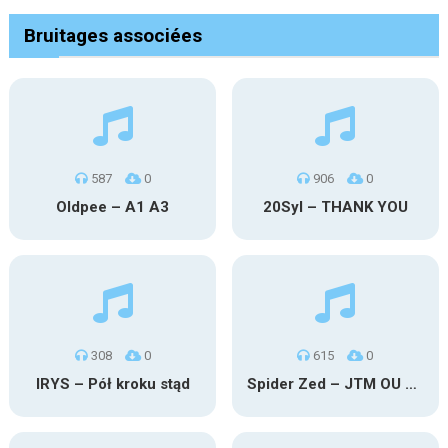
Bruitages associées
587
0
906
0
Oldpee – A1 A3
20Syl – THANK YOU
308
0
615
0
IRYS – Pół kroku stąd
Spider Zed – JTM OU TG