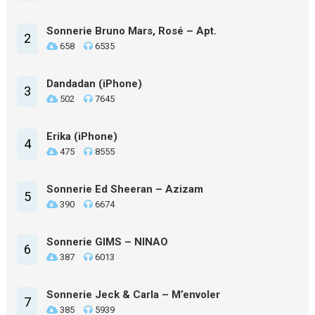
Sonnerie Bruno Mars, Rosé – Apt.
2
658
6535
Dandadan (iPhone)
3
502
7645
Erika (iPhone)
4
475
8555
Sonnerie Ed Sheeran – Azizam
5
390
6674
Sonnerie GIMS – NINAO
6
387
6013
Sonnerie Jeck & Carla – M’envoler
7
385
5939