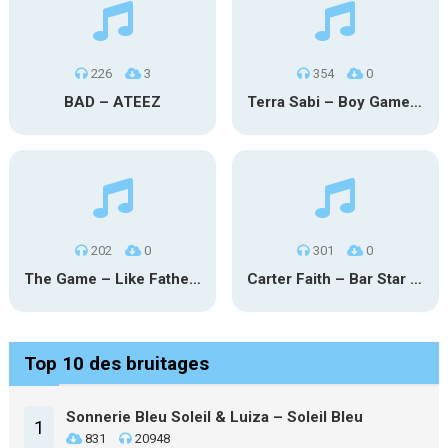
226
3
354
0
BAD – ATEEZ
Terra Sabi – Boy Game X Marcia Cruz
202
0
301
0
The Game – Like Father Like Daughter
Carter Faith – Bar Star Vevo
Top 10 des bruitages
Sonnerie Bleu Soleil & Luiza – Soleil Bleu
1
831
20948