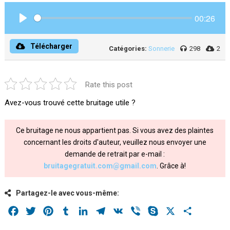
00:26
Play
Télécharger
Catégories:
Sonnerie
298
2
Rate this post
Avez-vous trouvé cette bruitage utile ?
Ce bruitage ne nous appartient pas. Si vous avez des plaintes
concernant les droits d'auteur, veuillez nous envoyer une
demande de retrait par e-mail :
bruitagegratuit.com@gmail.com
. Grâce à!
Partagez-le avec vous-même:
Facebook
Twitter
Pinterest
Tumblr
LinkedIn
Telegram
VK
Viber
Skype
X
Share