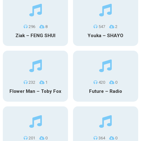
296
8
547
2
Ziak – FENG SHUI
Youka – SHAYO
232
1
420
0
Flower Man – Toby Fox
Future – Radio
201
0
364
0