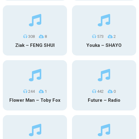
308
8
573
2
Ziak – FENG SHUI
Youka – SHAYO
244
1
442
0
Flower Man – Toby Fox
Future – Radio