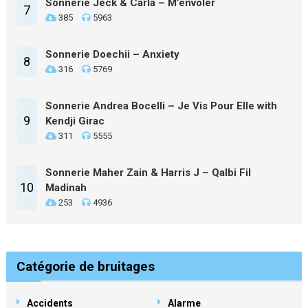
Sonnerie Jeck & Carla – M’envoler
7
385
5963
Sonnerie Doechii – Anxiety
8
316
5769
Sonnerie Andrea Bocelli – Je Vis Pour Elle with
9
Kendji Girac
311
5555
Sonnerie Maher Zain & Harris J – Qalbi Fil
10
Madinah
253
4936
Catégorie de bruitages
Accidents
Alarme