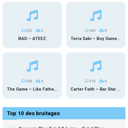
232
3
365
0
BAD – ATEEZ
Terra Sabi – Boy Game X Marcia Cruz
206
0
316
0
The Game – Like Father Like Daughter
Carter Faith – Bar Star Vevo
Top 10 des bruitages