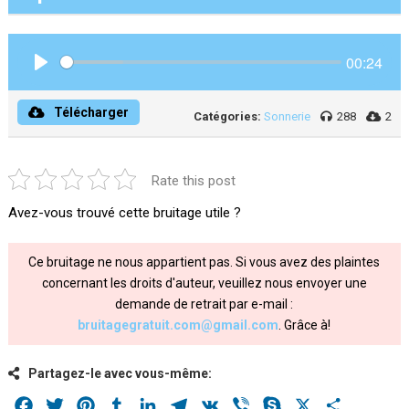
00:24
Play
Télécharger
Catégories:
Sonnerie
288
2
Rate this post
Avez-vous trouvé cette bruitage utile ?
Ce bruitage ne nous appartient pas. Si vous avez des plaintes
concernant les droits d'auteur, veuillez nous envoyer une
demande de retrait par e-mail :
bruitagegratuit.com@gmail.com
. Grâce à!
Partagez-le avec vous-même:
Facebook
Twitter
Pinterest
Tumblr
LinkedIn
Telegram
VK
Viber
Skype
X
Share