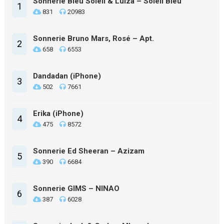
Sonnerie Bleu Soleil & Luiza – Soleil Bleu
1
831
20983
Sonnerie Bruno Mars, Rosé – Apt.
2
658
6553
Dandadan (iPhone)
3
502
7661
Erika (iPhone)
4
475
8572
Sonnerie Ed Sheeran – Azizam
5
390
6684
Sonnerie GIMS – NINAO
6
387
6028