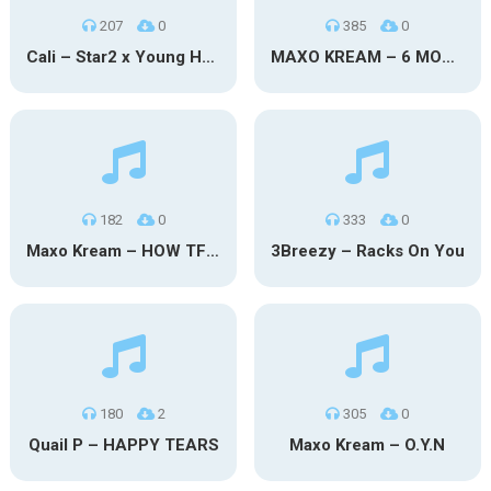
207
0
385
0
Cali – Star2 x Young Henny
MAXO KREAM – 6 MONTHS CLEAN
182
0
333
0
Maxo Kream – HOW TF I’M LUCKY
3Breezy – Racks On You
180
2
305
0
Quail P – HAPPY TEARS
Maxo Kream – O.Y.N