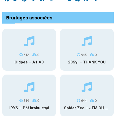
Bruitages associées
612
0
945
0
Oldpee – A1 A3
20Syl – THANK YOU
319
0
644
0
IRYS – Pół kroku stąd
Spider Zed – JTM OU TG