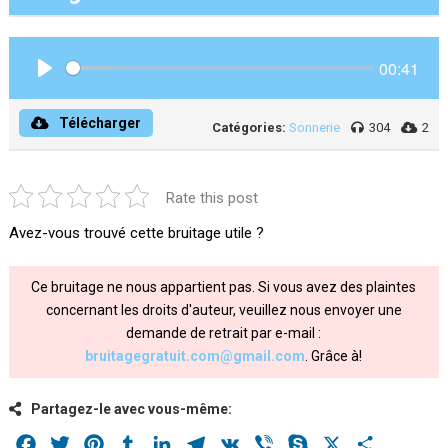
00:41
Play
Télécharger
Catégories:
Sonnerie
304
2
Rate this post
Avez-vous trouvé cette bruitage utile ?
Ce bruitage ne nous appartient pas. Si vous avez des plaintes
concernant les droits d'auteur, veuillez nous envoyer une
demande de retrait par e-mail :
bruitagegratuit.com@gmail.com
. Grâce à!
Partagez-le avec vous-même:
Facebook
Twitter
Pinterest
Tumblr
LinkedIn
Telegram
VK
Viber
Skype
X
Share