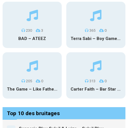
230
3
365
0
BAD – ATEEZ
Terra Sabi – Boy Game X Marcia Cruz
205
0
313
0
The Game – Like Father Like Daughter
Carter Faith – Bar Star Vevo
Top 10 des bruitages