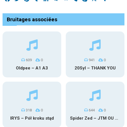
Bruitages associées
609
0
941
0
Oldpee – A1 A3
20Syl – THANK YOU
318
0
644
0
IRYS – Pół kroku stąd
Spider Zed – JTM OU TG