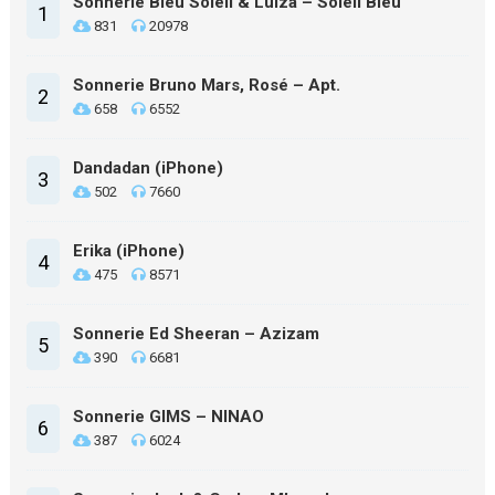
Sonnerie Bleu Soleil & Luiza – Soleil Bleu
1
831
20978
Sonnerie Bruno Mars, Rosé – Apt.
2
658
6552
Dandadan (iPhone)
3
502
7660
Erika (iPhone)
4
475
8571
Sonnerie Ed Sheeran – Azizam
5
390
6681
Sonnerie GIMS – NINAO
6
387
6024