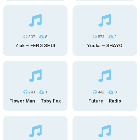
307
8
573
2
Ziak – FENG SHUI
Youka – SHAYO
243
1
442
0
Flower Man – Toby Fox
Future – Radio