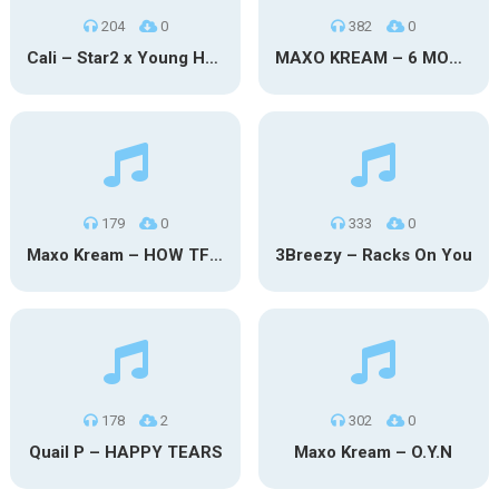
204
0
382
0
Cali – Star2 x Young Henny
MAXO KREAM – 6 MONTHS CLEAN
179
0
333
0
Maxo Kream – HOW TF I’M LUCKY
3Breezy – Racks On You
178
2
302
0
Quail P – HAPPY TEARS
Maxo Kream – O.Y.N