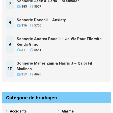
Sonnerie Jeck & Carla – M’envoler
7
385
5957
Sonnerie Doechii – Anxiety
8
316
5766
Sonnerie Andrea Bocelli – Je Vis Pour Elle with
9
Kendji Girac
311
5551
Sonnerie Maher Zain & Harris J – Qalbi Fil
10
Madinah
253
4926
Catégorie de bruitages
Accidents
Alarme