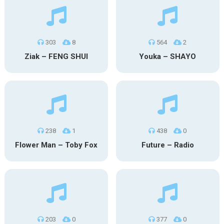
303
8
564
2
Ziak – FENG SHUI
Youka – SHAYO
238
1
438
0
Flower Man – Toby Fox
Future – Radio
203
0
377
0