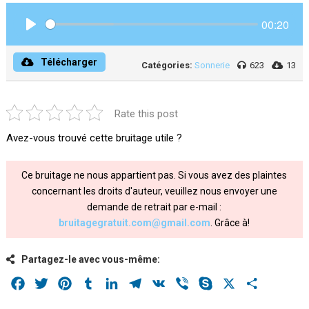
00:20
Play
Télécharger
Catégories:
Sonnerie
623
13
Rate this post
Avez-vous trouvé cette bruitage utile ?
Ce bruitage ne nous appartient pas. Si vous avez des plaintes
concernant les droits d'auteur, veuillez nous envoyer une
demande de retrait par e-mail :
bruitagegratuit.com@gmail.com
. Grâce à!
Partagez-le avec vous-même:
Facebook
Twitter
Pinterest
Tumblr
LinkedIn
Telegram
VK
Viber
Skype
X
Share