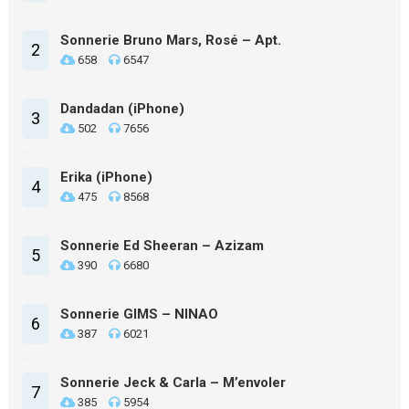
Sonnerie Bruno Mars, Rosé – Apt.
2
658
6547
Dandadan (iPhone)
3
502
7656
Erika (iPhone)
4
475
8568
Sonnerie Ed Sheeran – Azizam
5
390
6680
Sonnerie GIMS – NINAO
6
387
6021
Sonnerie Jeck & Carla – M’envoler
7
385
5954