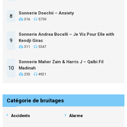
Sonnerie Doechii – Anxiety
8
316
5759
Sonnerie Andrea Bocelli – Je Vis Pour Elle with
9
Kendji Girac
311
5547
Sonnerie Maher Zain & Harris J – Qalbi Fil
10
Madinah
253
4921
Catégorie de bruitages
Accidents
Alarme