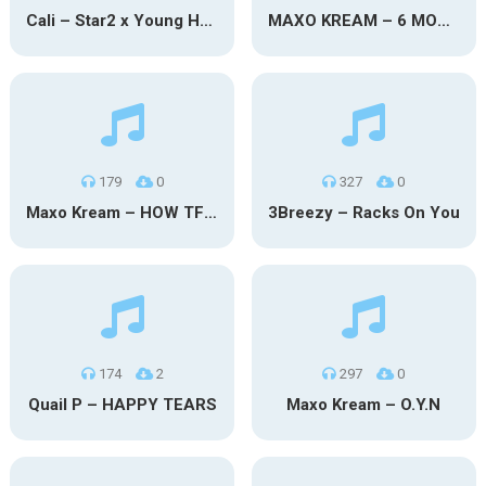
Cali – Star2 x Young Henny
MAXO KREAM – 6 MONTHS CLEAN
179
0
327
0
Maxo Kream – HOW TF I’M LUCKY
3Breezy – Racks On You
174
2
297
0
Quail P – HAPPY TEARS
Maxo Kream – O.Y.N