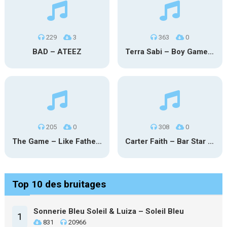
229
3
363
0
BAD – ATEEZ
Terra Sabi – Boy Game X Marcia Cruz
205
0
308
0
The Game – Like Father Like Daughter
Carter Faith – Bar Star Vevo
Top 10 des bruitages
Sonnerie Bleu Soleil & Luiza – Soleil Bleu
1
831
20966