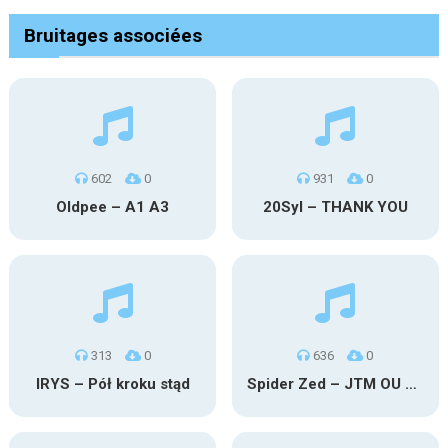
Bruitages associées
602
0
931
0
Oldpee – A1 A3
20Syl – THANK YOU
313
0
636
0
IRYS – Pół kroku stąd
Spider Zed – JTM OU TG