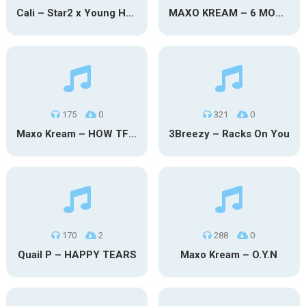
Cali – Star2 x Young Henny
MAXO KREAM – 6 MONTHS CLEAN
175
0
321
0
Maxo Kream – HOW TF I’M LUCKY
3Breezy – Racks On You
170
2
288
0
Quail P – HAPPY TEARS
Maxo Kream – O.Y.N