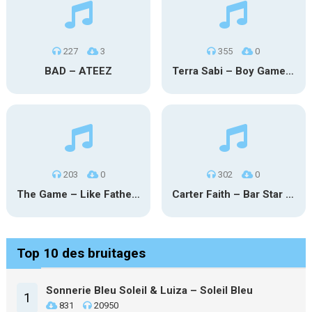
227
3
355
0
BAD – ATEEZ
Terra Sabi – Boy Game X Marcia Cruz
203
0
302
0
The Game – Like Father Like Daughter
Carter Faith – Bar Star Vevo
Top 10 des bruitages
Sonnerie Bleu Soleil & Luiza – Soleil Bleu
1
831
20950