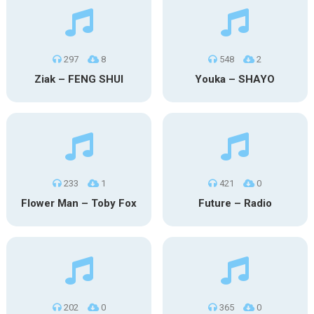
297
8
548
2
Ziak – FENG SHUI
Youka – SHAYO
233
1
421
0
Flower Man – Toby Fox
Future – Radio
202
0
365
0