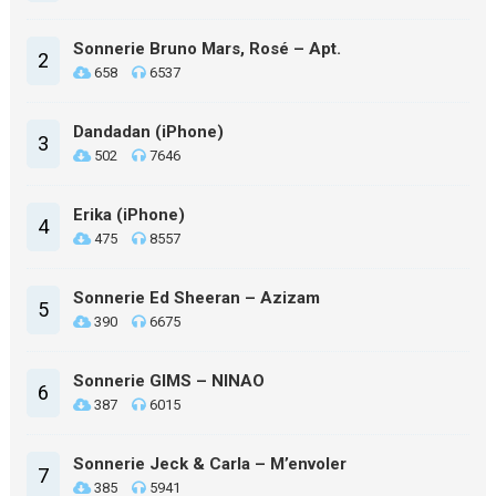
Sonnerie Bruno Mars, Rosé – Apt.
2
658
6537
Dandadan (iPhone)
3
502
7646
Erika (iPhone)
4
475
8557
Sonnerie Ed Sheeran – Azizam
5
390
6675
Sonnerie GIMS – NINAO
6
387
6015
Sonnerie Jeck & Carla – M’envoler
7
385
5941