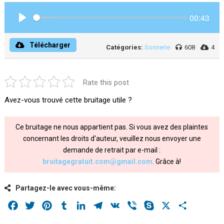
00:43
Play
Télécharger
Catégories:
Sonnerie
608
4
Rate this post
Avez-vous trouvé cette bruitage utile ?
Ce bruitage ne nous appartient pas. Si vous avez des plaintes
concernant les droits d'auteur, veuillez nous envoyer une
demande de retrait par e-mail :
bruitagegratuit.com@gmail.com
. Grâce à!
Partagez-le avec vous-même:
Facebook
Twitter
Pinterest
Tumblr
LinkedIn
Telegram
VK
Viber
Skype
X
Share