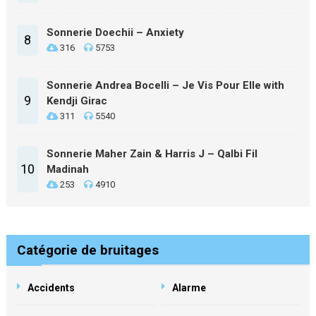
Sonnerie Doechii – Anxiety
8
316
5753
Sonnerie Andrea Bocelli – Je Vis Pour Elle with
9
Kendji Girac
311
5540
Sonnerie Maher Zain & Harris J – Qalbi Fil
10
Madinah
253
4910
Catégorie de bruitages
Accidents
Alarme