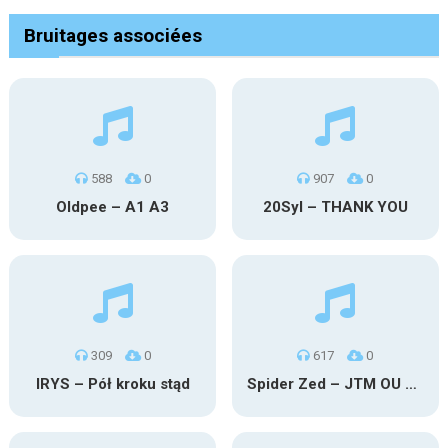
Bruitages associées
588
0
907
0
Oldpee – A1 A3
20Syl – THANK YOU
309
0
617
0
IRYS – Pół kroku stąd
Spider Zed – JTM OU TG