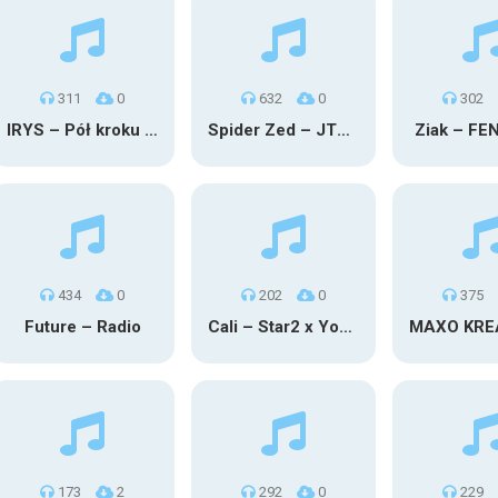
311
0
632
0
302
IRYS – Pół kroku stąd
Spider Zed – JTM OU TG
Ziak – FE
434
0
202
0
375
Future – Radio
Cali – Star2 x Young Henny
173
2
292
0
229