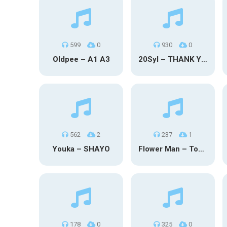
599
0
930
0
Oldpee – A1 A3
20Syl – THANK YOU
562
2
237
1
Youka – SHAYO
Flower Man – Toby Fox
178
0
325
0