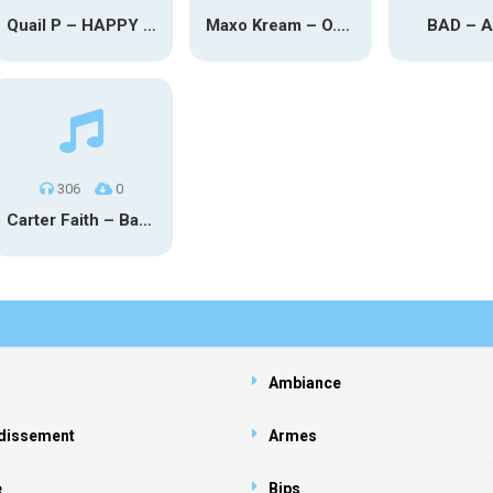
Quail P – HAPPY TEARS
Maxo Kream – O.Y.N
BAD – 
306
0
Carter Faith – Bar Star Vevo
Ambiance
dissement
Armes
e
Bips