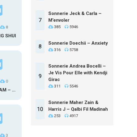
Sonnerie Jeck & Carla –
7
M’envoler
385
5946
8
NG SHUI
Sonnerie Doechii – Anxiety
8
316
5758
Sonnerie Andrea Bocelli –
Je Vis Pour Elle with Kendji
9
Girac
0
311
5546
MAXO KREAM – 6 MONTHS CLEAN
Sonnerie Maher Zain &
10
Harris J – Qalbi Fil Madinah
253
4917
3