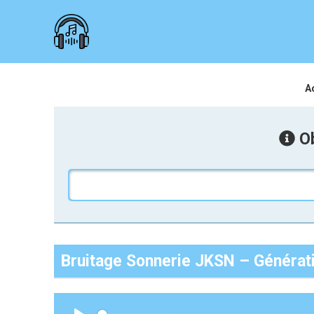
A
Ob
Bruitage Sonnerie JKSN – Générati