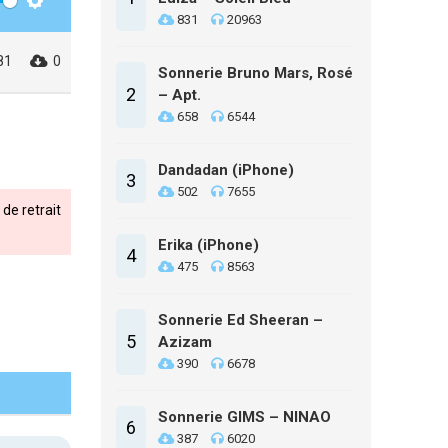
Settings
831
20963
81
0
Sonnerie Bruno Mars, Rosé
2
– Apt.
658
6544
Dandadan (iPhone)
3
502
7655
de retrait
Erika (iPhone)
4
475
8563
Sonnerie Ed Sheeran –
5
Azizam
390
6678
Sonnerie GIMS – NINAO
6
387
6020