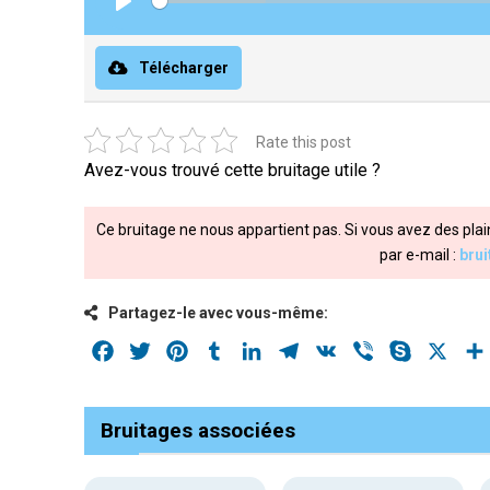
Play
Télécharger
Rate this post
Avez-vous trouvé cette bruitage utile ?
Ce bruitage ne nous appartient pas. Si vous avez des plai
par e-mail :
bru
Partagez-le avec vous-même:
Facebook
Twitter
Pinterest
Tumblr
LinkedIn
Telegram
VK
Viber
Skype
X
Bruitages associées