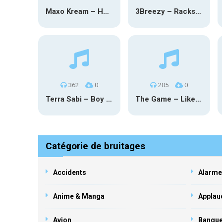
Maxo Kream – HOW TF I’M LUCKY
3Breezy – Racks On You
362
0
205
0
Terra Sabi – Boy Game X Marcia Cruz
The Game – Like Father Like Daughter
Catégorie de bruitages
Accidents
Alarme
Anime & Manga
Applau
Avion
Banqu