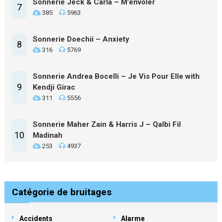
Sonnerie Jeck & Carla – M’envoler
7
385
5963
Sonnerie Doechii – Anxiety
8
316
5769
Sonnerie Andrea Bocelli – Je Vis Pour Elle with
9
Kendji Girac
311
5556
Sonnerie Maher Zain & Harris J – Qalbi Fil
10
Madinah
253
4937
Catégorie de bruitages
Accidents
Alarme