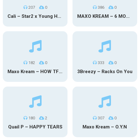
207
0
386
0
Cali – Star2 x Young Henny
MAXO KREAM – 6 MONTHS CLEAN
182
0
333
0
Maxo Kream – HOW TF I’M LUCKY
3Breezy – Racks On You
180
2
307
0
Quail P – HAPPY TEARS
Maxo Kream – O.Y.N