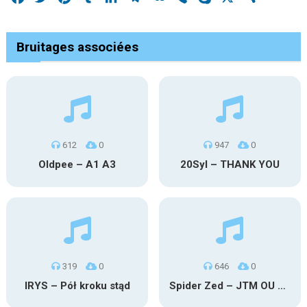
Bruitages associées
612
0
947
0
Oldpee – A1 A3
20Syl – THANK YOU
319
0
646
0
IRYS – Pół kroku stąd
Spider Zed – JTM OU TG