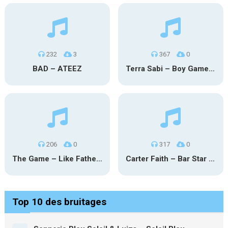
232
3
367
0
BAD – ATEEZ
Terra Sabi – Boy Game X Marcia Cruz
206
0
317
0
The Game – Like Father Like Daughter
Carter Faith – Bar Star Vevo
Top 10 des bruitages