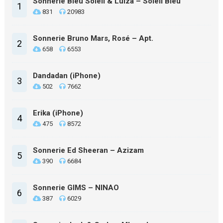
Sonnerie Bleu Soleil & Luiza – Soleil Bleu
1
831
20983
Sonnerie Bruno Mars, Rosé – Apt.
2
658
6553
Dandadan (iPhone)
3
502
7662
Erika (iPhone)
4
475
8572
Sonnerie Ed Sheeran – Azizam
5
390
6684
Sonnerie GIMS – NINAO
6
387
6029