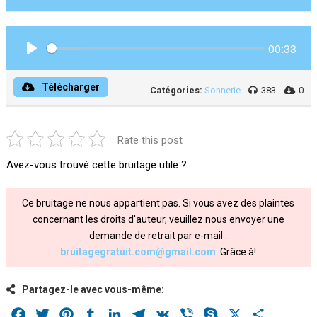
00:33
Play
Télécharger
Catégories:
Sonnerie
383
0
Rate this post
Avez-vous trouvé cette bruitage utile ?
Ce bruitage ne nous appartient pas. Si vous avez des plaintes
concernant les droits d'auteur, veuillez nous envoyer une
demande de retrait par e-mail :
bruitagegratuit.com@gmail.com
. Grâce à!
Partagez-le avec vous-même:
Facebook
Twitter
Pinterest
Tumblr
LinkedIn
Telegram
VK
Viber
Skype
X
Share