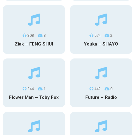
308
8
574
2
Ziak – FENG SHUI
Youka – SHAYO
244
1
442
0
Flower Man – Toby Fox
Future – Radio