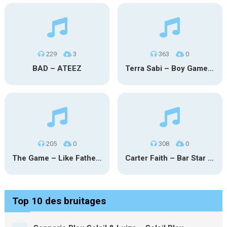
229
3
363
0
BAD – ATEEZ
Terra Sabi – Boy Game X Marcia Cruz
205
0
308
0
The Game – Like Father Like Daughter
Carter Faith – Bar Star Vevo
Top 10 des bruitages