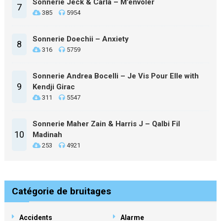
Sonnerie Jeck & Carla – M’envoler
7
385
5954
Sonnerie Doechii – Anxiety
8
316
5759
Sonnerie Andrea Bocelli – Je Vis Pour Elle with
9
Kendji Girac
311
5547
Sonnerie Maher Zain & Harris J – Qalbi Fil
10
Madinah
253
4921
Catégorie de bruitages
Accidents
Alarme