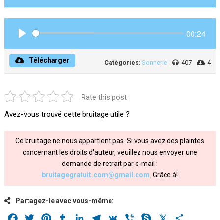
00:24
Play
Télécharger
Catégories:
Sonnerie
407
4
Rate this post
Avez-vous trouvé cette bruitage utile ?
Ce bruitage ne nous appartient pas. Si vous avez des plaintes
concernant les droits d'auteur, veuillez nous envoyer une
demande de retrait par e-mail :
bruitagegratuit.com@gmail.com
. Grâce à!
Partagez-le avec vous-même:
Facebook
Twitter
Pinterest
Tumblr
LinkedIn
Telegram
VK
Viber
Skype
X
Share