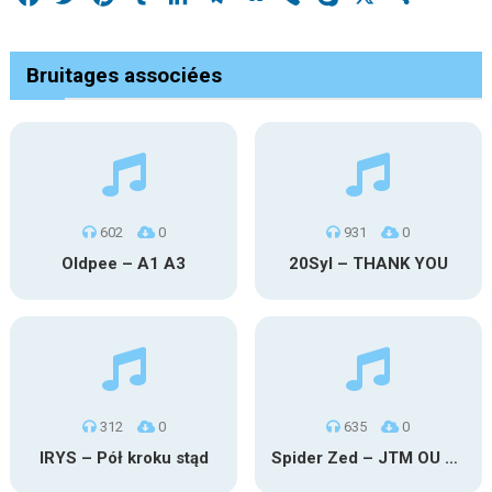
Bruitages associées
602
0
931
0
Oldpee – A1 A3
20Syl – THANK YOU
312
0
635
0
IRYS – Pół kroku stąd
Spider Zed – JTM OU TG