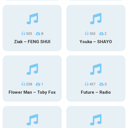
303
8
563
2
Ziak – FENG SHUI
Youka – SHAYO
238
1
437
0
Flower Man – Toby Fox
Future – Radio