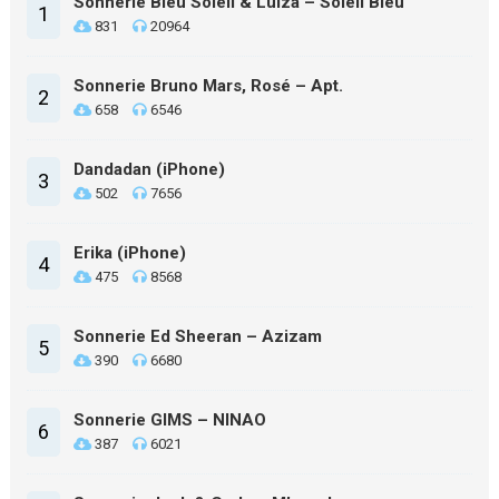
Sonnerie Bleu Soleil & Luiza – Soleil Bleu
1
831
20964
Sonnerie Bruno Mars, Rosé – Apt.
2
658
6546
Dandadan (iPhone)
3
502
7656
Erika (iPhone)
4
475
8568
Sonnerie Ed Sheeran – Azizam
5
390
6680
Sonnerie GIMS – NINAO
6
387
6021