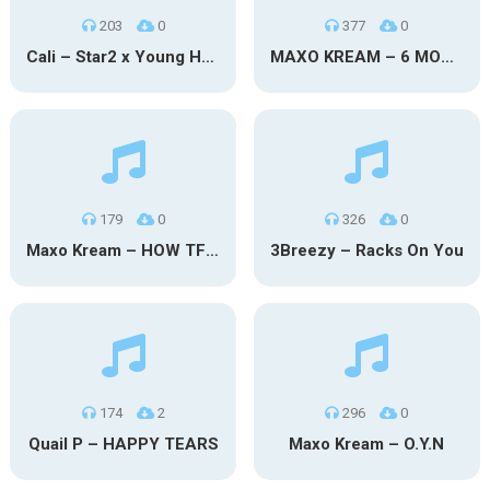
203
0
377
0
Cali – Star2 x Young Henny
MAXO KREAM – 6 MONTHS CLEAN
179
0
326
0
Maxo Kream – HOW TF I’M LUCKY
3Breezy – Racks On You
174
2
296
0
Quail P – HAPPY TEARS
Maxo Kream – O.Y.N