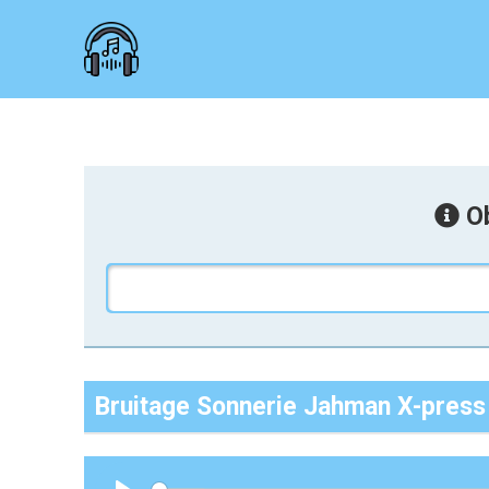
Ob
Bruitage Sonnerie Jahman X-pres