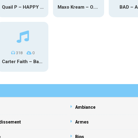
Quail P – HAPPY TEARS
Maxo Kream – O.Y.N
BAD – 
318
0
Carter Faith – Bar Star Vevo
Ambiance
dissement
Armes
e
Bips