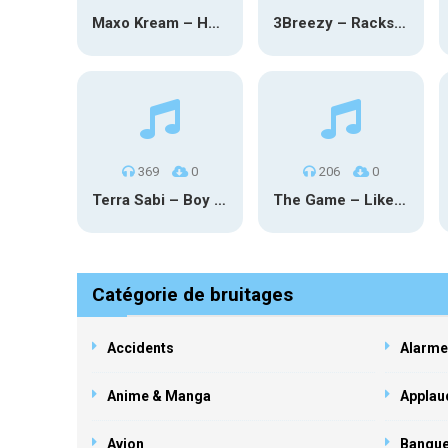
Maxo Kream – HOW TF I’M LUCKY
3Breezy – Racks On You
369
0
206
0
Terra Sabi – Boy Game X Marcia Cruz
The Game – Like Father Like Daughter
Catégorie de bruitages
Accidents
Alarme
Anime & Manga
Applau
Avion
Banqu