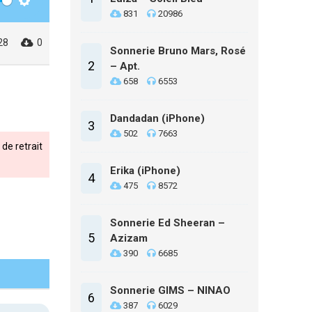
Settings
831
20986
28
0
Sonnerie Bruno Mars, Rosé
2
– Apt.
658
6553
Dandadan (iPhone)
3
502
7663
de retrait
Erika (iPhone)
4
475
8572
Sonnerie Ed Sheeran –
5
Azizam
390
6685
Sonnerie GIMS – NINAO
6
387
6029