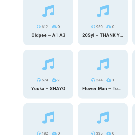
612
0
950
0
Oldpee – A1 A3
20Syl – THANK YOU
574
2
244
1
Youka – SHAYO
Flower Man – Toby Fox
182
0
335
0