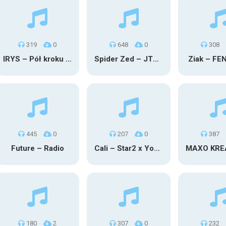
319
0
648
0
308
IRYS – Pół kroku stąd
Spider Zed – JTM OU TG
Ziak – FE
445
0
207
0
387
Future – Radio
Cali – Star2 x Young Henny
180
2
307
0
232