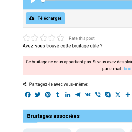
Play
Télécharger
Rate this post
Avez-vous trouvé cette bruitage utile ?
Ce bruitage ne nous appartient pas. Si vous avez des plai
par e-mail :
bru
Partagez-le avec vous-même:
Facebook
Twitter
Pinterest
Tumblr
LinkedIn
Telegram
VK
Viber
Skype
X
Bruitages associées