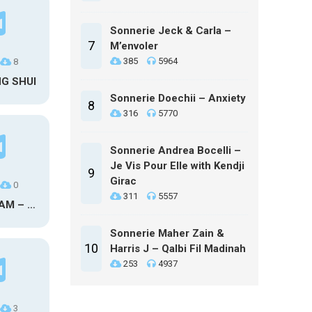
Sonnerie Jeck & Carla –
7
M’envoler
385
5964
8
NG SHUI
Sonnerie Doechii – Anxiety
8
316
5770
Sonnerie Andrea Bocelli –
Je Vis Pour Elle with Kendji
9
Girac
0
311
5557
MAXO KREAM – 6 MONTHS CLEAN
Sonnerie Maher Zain &
10
Harris J – Qalbi Fil Madinah
253
4937
3