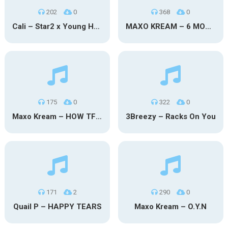
202
0
368
0
Cali – Star2 x Young Henny
MAXO KREAM – 6 MONTHS CLEAN
175
0
322
0
Maxo Kream – HOW TF I’M LUCKY
3Breezy – Racks On You
171
2
290
0
Quail P – HAPPY TEARS
Maxo Kream – O.Y.N