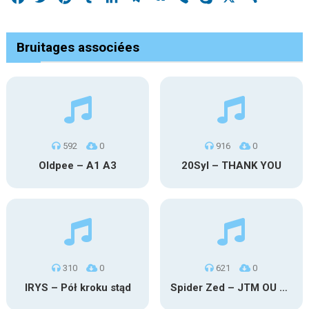
Bruitages associées
592
0
916
0
Oldpee – A1 A3
20Syl – THANK YOU
310
0
621
0
IRYS – Pół kroku stąd
Spider Zed – JTM OU TG