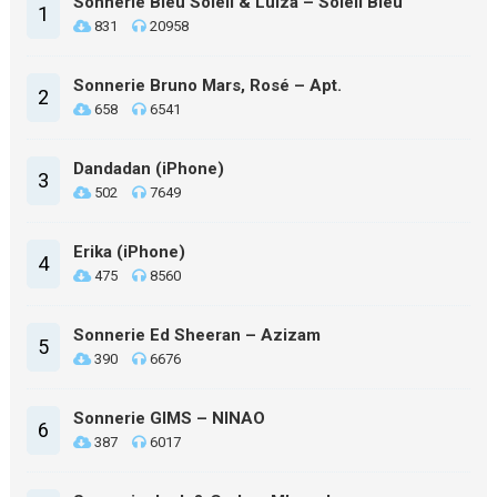
Sonnerie Bleu Soleil & Luiza – Soleil Bleu
1
831
20958
Sonnerie Bruno Mars, Rosé – Apt.
2
658
6541
Dandadan (iPhone)
3
502
7649
Erika (iPhone)
4
475
8560
Sonnerie Ed Sheeran – Azizam
5
390
6676
Sonnerie GIMS – NINAO
6
387
6017