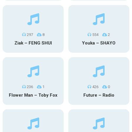
297
8
554
2
Ziak – FENG SHUI
Youka – SHAYO
236
1
426
0
Flower Man – Toby Fox
Future – Radio