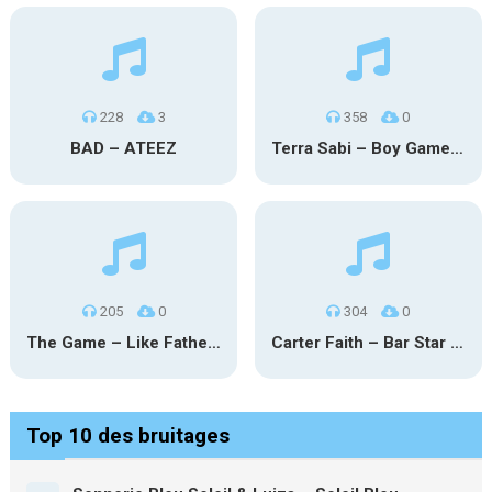
228
3
358
0
BAD – ATEEZ
Terra Sabi – Boy Game X Marcia Cruz
205
0
304
0
The Game – Like Father Like Daughter
Carter Faith – Bar Star Vevo
Top 10 des bruitages