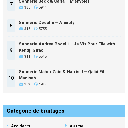
Sonnerie Jeck & Carla – M’envoler
7
385
5944
Sonnerie Doechii – Anxiety
8
316
5755
Sonnerie Andrea Bocelli – Je Vis Pour Elle with
9
Kendji Girac
311
5545
Sonnerie Maher Zain & Harris J – Qalbi Fil
10
Madinah
253
4913
Catégorie de bruitages
Accidents
Alarme