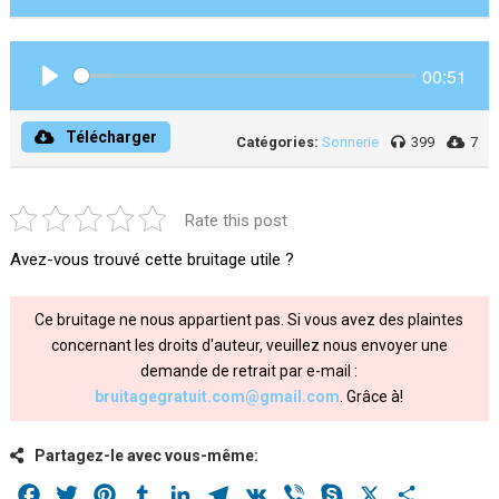
00:51
Play
Télécharger
Catégories:
Sonnerie
399
7
Rate this post
Avez-vous trouvé cette bruitage utile ?
Ce bruitage ne nous appartient pas. Si vous avez des plaintes
concernant les droits d'auteur, veuillez nous envoyer une
demande de retrait par e-mail :
bruitagegratuit.com@gmail.com
. Grâce à!
Partagez-le avec vous-même:
Facebook
Twitter
Pinterest
Tumblr
LinkedIn
Telegram
VK
Viber
Skype
X
Share