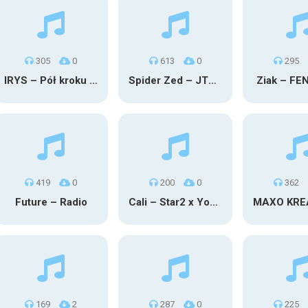
305
0
613
0
295
IRYS – Pół kroku stąd
Spider Zed – JTM OU TG
Ziak – FE
419
0
200
0
362
Future – Radio
Cali – Star2 x Young Henny
169
2
287
0
225