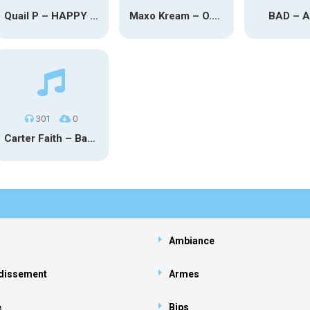
Quail P – HAPPY TEARS
Maxo Kream – O.Y.N
BAD – 
301
0
Carter Faith – Bar Star Vevo
Ambiance
dissement
Armes
e
Bips