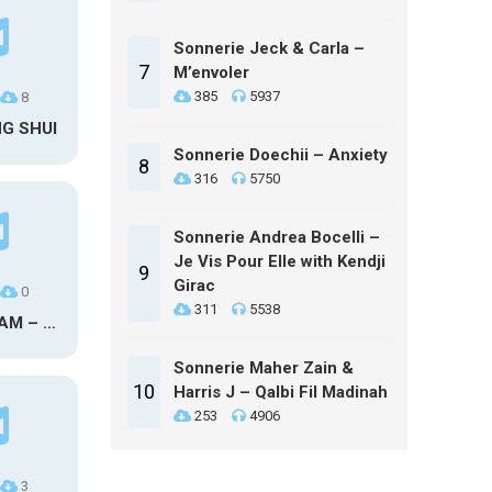
Sonnerie Jeck & Carla –
7
M’envoler
385
5937
8
NG SHUI
Sonnerie Doechii – Anxiety
8
316
5750
Sonnerie Andrea Bocelli –
Je Vis Pour Elle with Kendji
9
Girac
0
311
5538
MAXO KREAM – 6 MONTHS CLEAN
Sonnerie Maher Zain &
10
Harris J – Qalbi Fil Madinah
253
4906
3