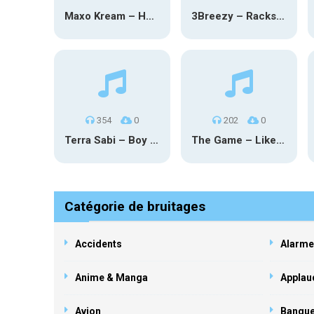
Maxo Kream – HOW TF I’M LUCKY
3Breezy – Racks On You
354
0
202
0
Terra Sabi – Boy Game X Marcia Cruz
The Game – Like Father Like Daughter
Catégorie de bruitages
Accidents
Alarme
Anime & Manga
Applau
Avion
Banqu