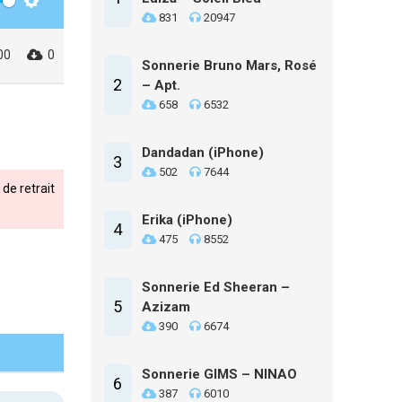
Settings
831
20947
00
0
Sonnerie Bruno Mars, Rosé
2
– Apt.
658
6532
Dandadan (iPhone)
3
502
7644
de retrait
Erika (iPhone)
4
475
8552
Sonnerie Ed Sheeran –
5
Azizam
390
6674
Sonnerie GIMS – NINAO
6
387
6010