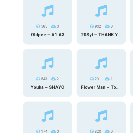
585
0
902
0
Oldpee – A1 A3
20Syl – THANK YOU
543
2
231
1
Youka – SHAYO
Flower Man – Toby Fox
174
0
320
0