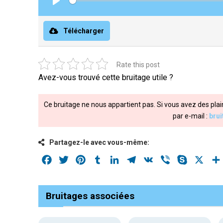
Play
Télécharger
Rate this post
Avez-vous trouvé cette bruitage utile ?
Ce bruitage ne nous appartient pas. Si vous avez des plai
par e-mail :
bru
Partagez-le avec vous-même:
Facebook
Twitter
Pinterest
Tumblr
LinkedIn
Telegram
VK
Viber
Skype
X
Bruitages associées