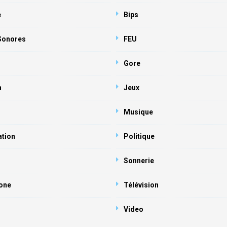
e
Bips
 Sonores
FEU
Gore
n
Jeux
Musique
ation
Politique
Sonnerie
one
Télévision
Video