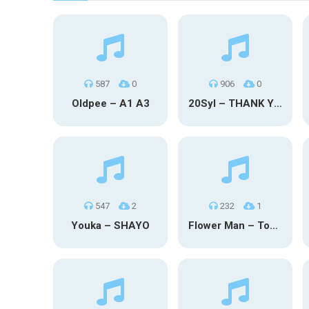
587
0
906
0
Oldpee – A1 A3
20Syl – THANK YOU
547
2
232
1
Youka – SHAYO
Flower Man – Toby Fox