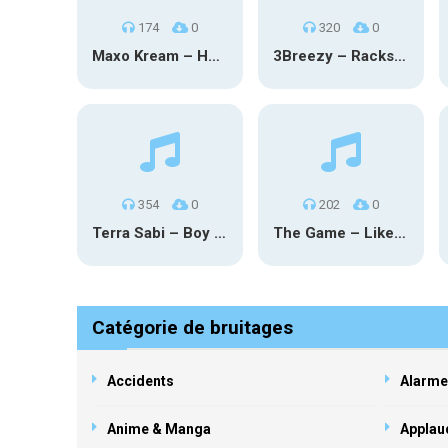
174
0
320
0
Maxo Kream – HOW TF I’M LUCKY
3Breezy – Racks On You
354
0
202
0
Terra Sabi – Boy Game X Marcia Cruz
The Game – Like Father Like Daughter
Catégorie de bruitages
Accidents
Alarme
Anime & Manga
Applau