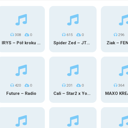
308
0
615
0
296
IRYS – Pół kroku stąd
Spider Zed – JTM OU TG
Ziak – FE
420
0
201
0
364
Future – Radio
Cali – Star2 x Young Henny