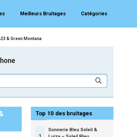
es
Meilleurs Bruitages
Catégories
en23 & Green Montana
phone
 &
Top 10 des bruitages
Sonnerie Bleu Soleil &
1
Luiza – Soleil Bleu