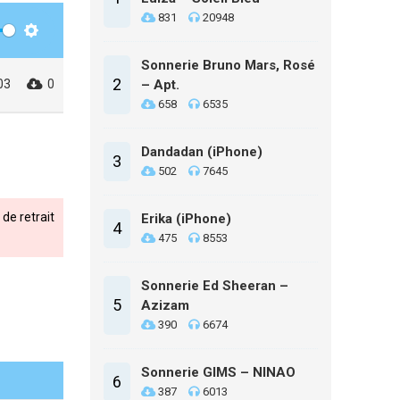
831
20948
Settings
Sonnerie Bruno Mars, Rosé
2
03
0
– Apt.
658
6535
Dandadan (iPhone)
3
502
7645
de retrait
Erika (iPhone)
4
475
8553
Sonnerie Ed Sheeran –
5
Azizam
390
6674
Sonnerie GIMS – NINAO
6
387
6013