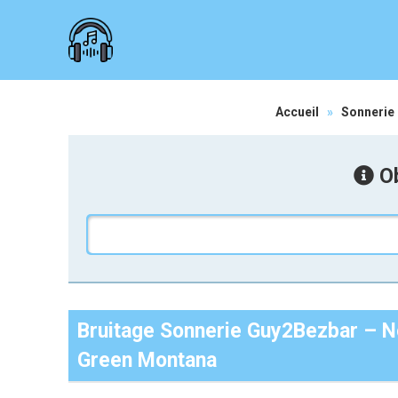
Accueil
»
Sonnerie
Ob
Bruitage Sonnerie Guy2Bezbar – N
Green Montana