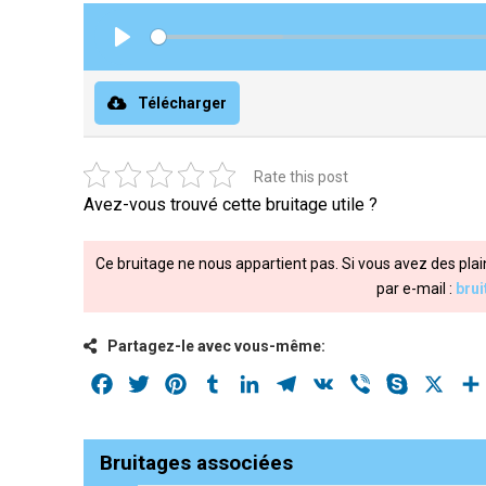
Play
Télécharger
Rate this post
Avez-vous trouvé cette bruitage utile ?
Ce bruitage ne nous appartient pas. Si vous avez des plai
par e-mail :
bru
Partagez-le avec vous-même:
Facebook
Twitter
Pinterest
Tumblr
LinkedIn
Telegram
VK
Viber
Skype
X
Bruitages associées