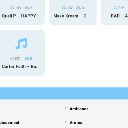
169
2
287
0
226
Quail P – HAPPY TEARS
Maxo Kream – O.Y.N
BAD – 
301
0
Carter Faith – Bar Star Vevo
Ambiance
dissement
Armes