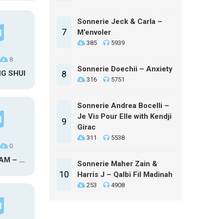
Sonnerie Jeck & Carla –
7
M’envoler
385
5939
8
Sonnerie Doechii – Anxiety
NG SHUI
8
316
5751
Sonnerie Andrea Bocelli –
Je Vis Pour Elle with Kendji
9
Girac
311
5538
0
MAXO KREAM – 6 MONTHS CLEAN
Sonnerie Maher Zain &
10
Harris J – Qalbi Fil Madinah
253
4908