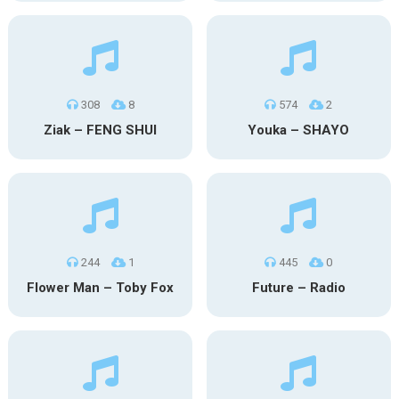
308
8
574
2
Ziak – FENG SHUI
Youka – SHAYO
244
1
445
0
Flower Man – Toby Fox
Future – Radio