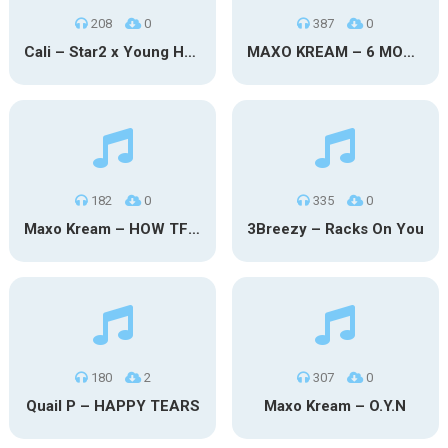
208
0
387
0
Cali – Star2 x Young Henny
MAXO KREAM – 6 MONTHS CLEAN
182
0
335
0
Maxo Kream – HOW TF I’M LUCKY
3Breezy – Racks On You
180
2
307
0
Quail P – HAPPY TEARS
Maxo Kream – O.Y.N