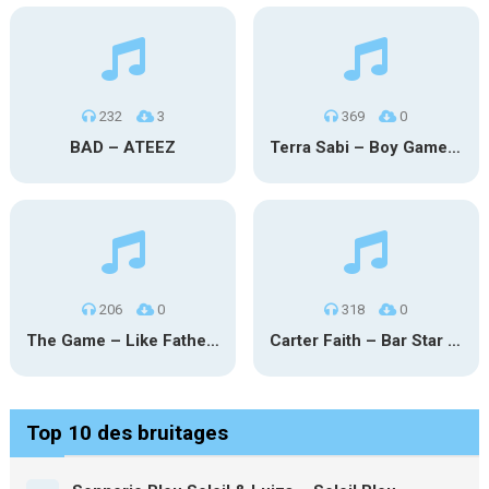
232
3
369
0
BAD – ATEEZ
Terra Sabi – Boy Game X Marcia Cruz
206
0
318
0
The Game – Like Father Like Daughter
Carter Faith – Bar Star Vevo
Top 10 des bruitages