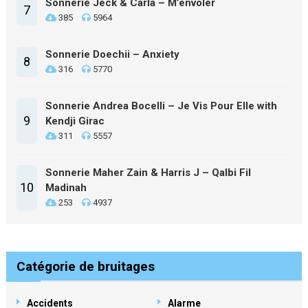
Sonnerie Jeck & Carla – M’envoler
7
385
5964
Sonnerie Doechii – Anxiety
8
316
5770
Sonnerie Andrea Bocelli – Je Vis Pour Elle with
9
Kendji Girac
311
5557
Sonnerie Maher Zain & Harris J – Qalbi Fil
10
Madinah
253
4937
Catégorie de bruitages
Accidents
Alarme