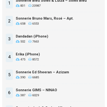
Sonnerie Bleu Soleil & Luiza – Soleil Bleu
1
831
20987
Sonnerie Bruno Mars, Rosé – Apt.
2
658
6553
Dandadan (iPhone)
3
502
7663
Erika (iPhone)
4
475
8572
Sonnerie Ed Sheeran – Azizam
5
390
6685
Sonnerie GIMS – NINAO
6
387
6029