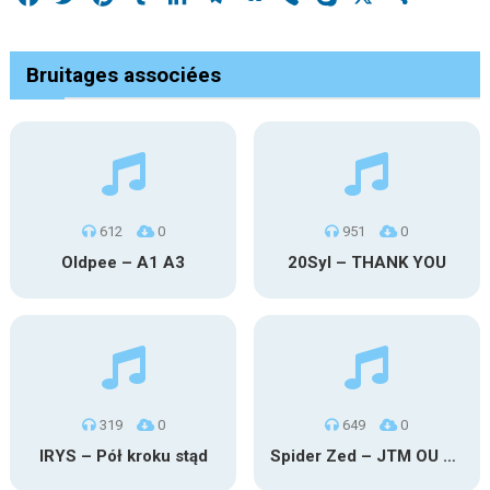
Bruitages associées
612
0
951
0
Oldpee – A1 A3
20Syl – THANK YOU
319
0
649
0
IRYS – Pół kroku stąd
Spider Zed – JTM OU TG