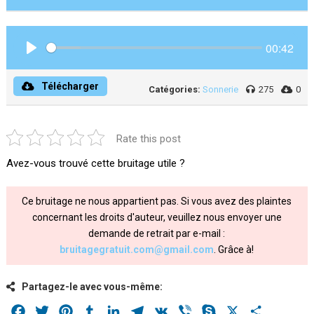
00:42
Play
Télécharger
Catégories:
Sonnerie
275
0
Rate this post
Avez-vous trouvé cette bruitage utile ?
Ce bruitage ne nous appartient pas. Si vous avez des plaintes
concernant les droits d'auteur, veuillez nous envoyer une
demande de retrait par e-mail :
bruitagegratuit.com@gmail.com
. Grâce à!
Partagez-le avec vous-même:
Facebook
Twitter
Pinterest
Tumblr
LinkedIn
Telegram
VK
Viber
Skype
X
Share