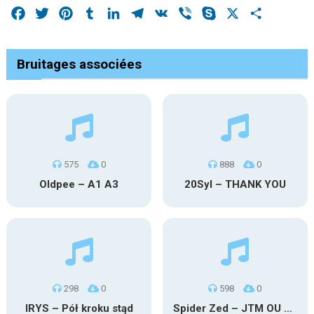
Facebook
Twitter
Pinterest
Tumblr
LinkedIn
Telegram
VK
Viber
Skype
X
Share
Bruitages associées
575
0
888
0
Oldpee – A1 A3
20Syl – THANK YOU
298
0
598
0
IRYS – Pół kroku stąd
Spider Zed – JTM OU TG