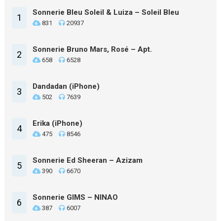
Sonnerie Bleu Soleil & Luiza – Soleil Bleu
1
831
20937
Sonnerie Bruno Mars, Rosé – Apt.
2
658
6528
Dandadan (iPhone)
3
502
7639
Erika (iPhone)
4
475
8546
Sonnerie Ed Sheeran – Azizam
5
390
6670
Sonnerie GIMS – NINAO
6
387
6007