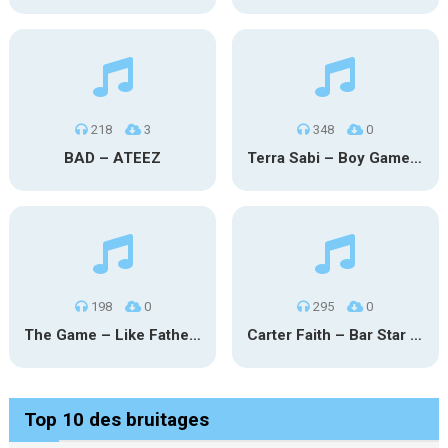
218
3
348
0
BAD – ATEEZ
Terra Sabi – Boy Game X Marcia Cruz
198
0
295
0
The Game – Like Father Like Daughter
Carter Faith – Bar Star Vevo
Top 10 des bruitages