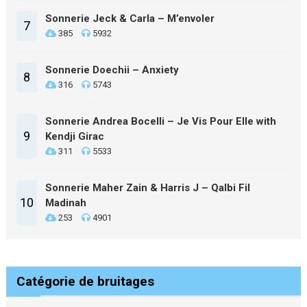
Sonnerie Jeck & Carla – M’envoler
7
385
5932
Sonnerie Doechii – Anxiety
8
316
5743
Sonnerie Andrea Bocelli – Je Vis Pour Elle with
9
Kendji Girac
311
5533
Sonnerie Maher Zain & Harris J – Qalbi Fil
10
Madinah
253
4901
Catégorie de bruitages