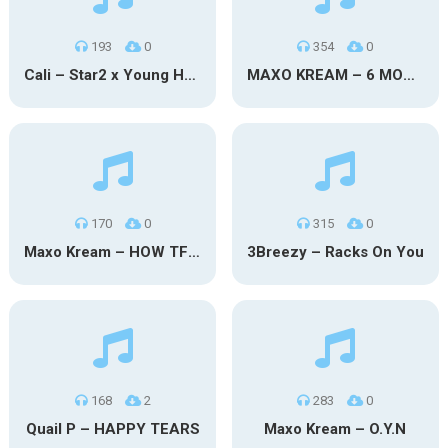
193
0
354
0
Cali – Star2 x Young Henny
MAXO KREAM – 6 MONTHS CLEAN
170
0
315
0
Maxo Kream – HOW TF I’M LUCKY
3Breezy – Racks On You
168
2
283
0
Quail P – HAPPY TEARS
Maxo Kream – O.Y.N