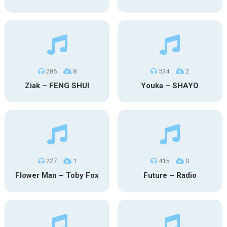
286
8
534
2
Ziak – FENG SHUI
Youka – SHAYO
227
1
415
0
Flower Man – Toby Fox
Future – Radio