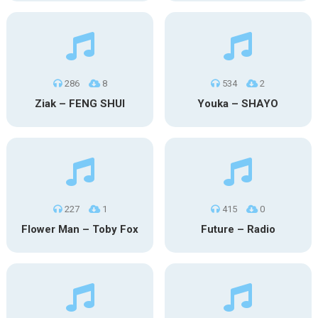
286
8
534
2
Ziak – FENG SHUI
Youka – SHAYO
227
1
415
0
Flower Man – Toby Fox
Future – Radio