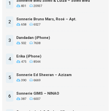
Sonnerie Bleu Soleil & Luiza – Soleil Bleu
1
831
20937
Sonnerie Bruno Mars, Rosé – Apt.
2
658
6527
Dandadan (iPhone)
3
502
7638
Erika (iPhone)
4
475
8544
Sonnerie Ed Sheeran – Azizam
5
390
6669
Sonnerie GIMS – NINAO
6
387
6007