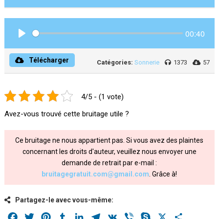
00:40
Play
Télécharger
Catégories:
Sonnerie
1373
57
4/5 - (1 vote)
Avez-vous trouvé cette bruitage utile ?
Ce bruitage ne nous appartient pas. Si vous avez des plaintes
concernant les droits d'auteur, veuillez nous envoyer une
demande de retrait par e-mail :
bruitagegratuit.com@gmail.com
. Grâce à!
Partagez-le avec vous-même:
Facebook
Twitter
Pinterest
Tumblr
LinkedIn
Telegram
VK
Viber
Skype
X
Share