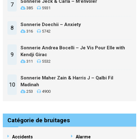
Sonnerie Jeck & Carla – M’envoler
7
385
5931
Sonnerie Doechii – Anxiety
8
316
5742
Sonnerie Andrea Bocelli – Je Vis Pour Elle with
9
Kendji Girac
311
5532
Sonnerie Maher Zain & Harris J – Qalbi Fil
10
Madinah
253
4900
Catégorie de bruitages
Accidents
Alarme