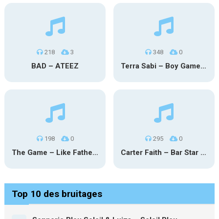
218
3
348
0
BAD – ATEEZ
Terra Sabi – Boy Game X Marcia Cruz
198
0
295
0
The Game – Like Father Like Daughter
Carter Faith – Bar Star Vevo
Top 10 des bruitages