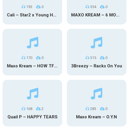
193
0
354
0
Cali – Star2 x Young Henny
MAXO KREAM – 6 MONTHS CLEAN
170
0
315
0
Maxo Kream – HOW TF I’M LUCKY
3Breezy – Racks On You
168
2
283
0
Quail P – HAPPY TEARS
Maxo Kream – O.Y.N