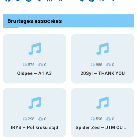
Bruitages associées
575
0
888
0
Oldpee – A1 A3
20Syl – THANK YOU
298
0
598
0
IRYS – Pół kroku stąd
Spider Zed – JTM OU TG