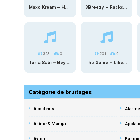
Maxo Kream – HOW TF I’M LUCKY
3Breezy – Racks On You
353
0
201
0
Terra Sabi – Boy Game X Marcia Cruz
The Game – Like Father Like Daughter
Catégorie de bruitages
Accidents
Alarme
Anime & Manga
Applau
Avion
Banqu