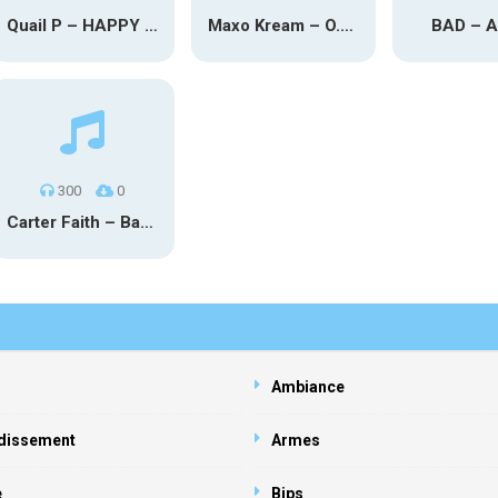
Quail P – HAPPY TEARS
Maxo Kream – O.Y.N
BAD – 
300
0
Carter Faith – Bar Star Vevo
Ambiance
dissement
Armes
e
Bips