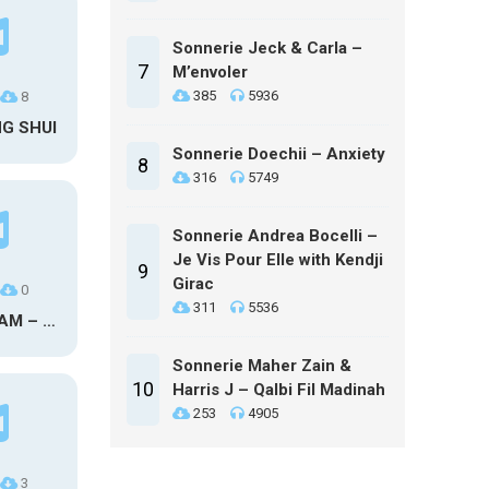
Sonnerie Jeck & Carla –
7
M’envoler
385
5936
8
NG SHUI
Sonnerie Doechii – Anxiety
8
316
5749
Sonnerie Andrea Bocelli –
Je Vis Pour Elle with Kendji
9
Girac
0
311
5536
MAXO KREAM – 6 MONTHS CLEAN
Sonnerie Maher Zain &
10
Harris J – Qalbi Fil Madinah
253
4905
3