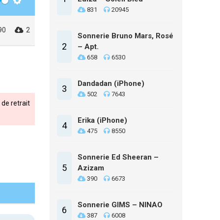
Settings
831
20945
90
2
Sonnerie Bruno Mars, Rosé
2
– Apt.
658
6530
Dandadan (iPhone)
3
502
7643
de retrait
Erika (iPhone)
4
475
8550
Sonnerie Ed Sheeran –
5
Azizam
390
6673
Sonnerie GIMS – NINAO
6
387
6008