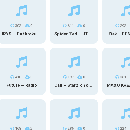
302
0
611
0
292
IRYS – Pół kroku stąd
Spider Zed – JTM OU TG
Ziak – FE
418
0
197
0
361
Future – Radio
Cali – Star2 x Young Henny
168
2
286
0
224