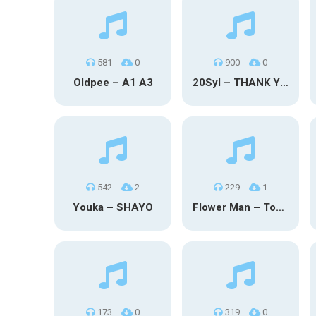
581
0
900
0
Oldpee – A1 A3
20Syl – THANK YOU
542
2
229
1
Youka – SHAYO
Flower Man – Toby Fox
173
0
319
0