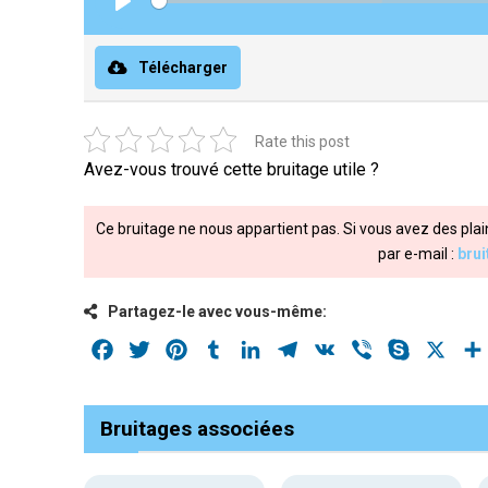
Play
Télécharger
Rate this post
Avez-vous trouvé cette bruitage utile ?
Ce bruitage ne nous appartient pas. Si vous avez des plai
par e-mail :
bru
Partagez-le avec vous-même:
Facebook
Twitter
Pinterest
Tumblr
LinkedIn
Telegram
VK
Viber
Skype
X
Bruitages associées