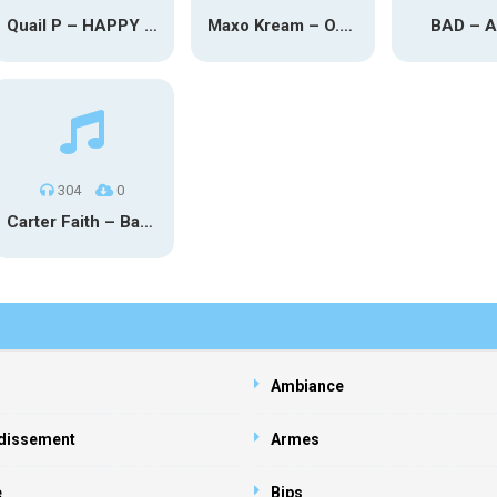
Quail P – HAPPY TEARS
Maxo Kream – O.Y.N
BAD – 
304
0
Carter Faith – Bar Star Vevo
Ambiance
dissement
Armes
e
Bips