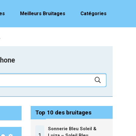
es
Meilleurs Bruitages
Catégories
e
phone
Top 10 des bruitages
Sonnerie Bleu Soleil &
1
Luiza – Soleil Bleu