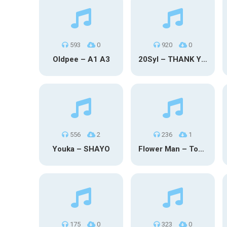
593
0
920
0
Oldpee – A1 A3
20Syl – THANK YOU
556
2
236
1
Youka – SHAYO
Flower Man – Toby Fox
175
0
323
0