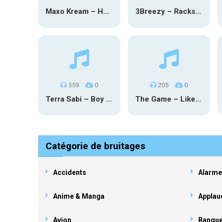
Maxo Kream – HOW TF I’M LUCKY
3Breezy – Racks On You
359
0
205
0
Terra Sabi – Boy Game X Marcia Cruz
The Game – Like Father Like Daughter
Catégorie de bruitages
Accidents
Alarme
Anime & Manga
Applau
Avion
Banqu