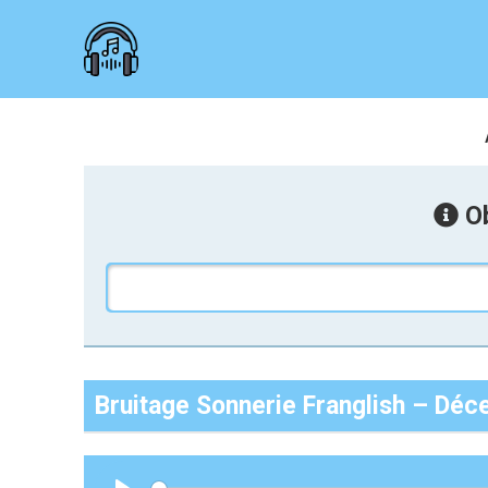
Ob
Bruitage Sonnerie Franglish – Dé