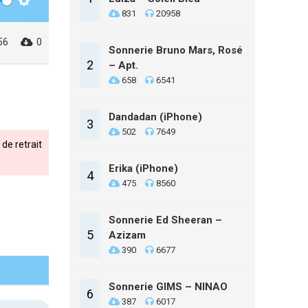
Settings
831
20958
56
0
Sonnerie Bruno Mars, Rosé
2
– Apt.
658
6541
Dandadan (iPhone)
3
502
7649
de retrait
Erika (iPhone)
4
475
8560
Sonnerie Ed Sheeran –
5
Azizam
390
6677
Sonnerie GIMS – NINAO
6
387
6017