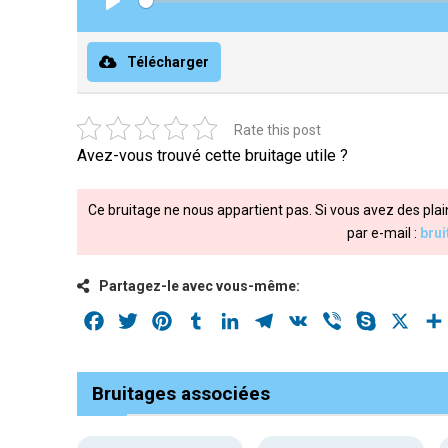
Play
Télécharger
Rate this post
Avez-vous trouvé cette bruitage utile ?
Ce bruitage ne nous appartient pas. Si vous avez des plai
par e-mail :
bru
Partagez-le avec vous-même:
Facebook
Twitter
Pinterest
Tumblr
LinkedIn
Telegram
VK
Viber
Skype
X
Bruitages associées