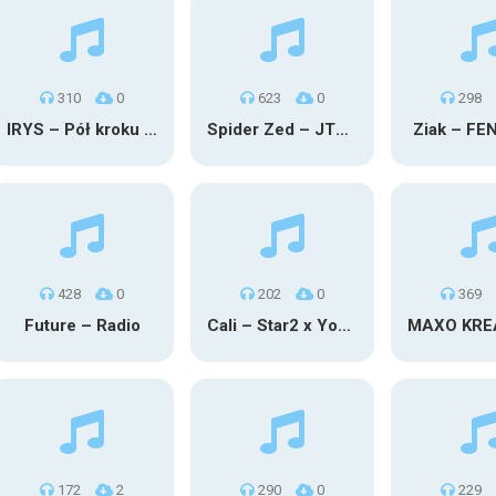
310
0
623
0
298
IRYS – Pół kroku stąd
Spider Zed – JTM OU TG
Ziak – FE
428
0
202
0
369
Future – Radio
Cali – Star2 x Young Henny
172
2
290
0
229