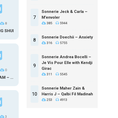
Sonnerie Jeck & Carla –
7
M’envoler
385
5944
8
NG SHUI
Sonnerie Doechii – Anxiety
8
316
5755
Sonnerie Andrea Bocelli –
Je Vis Pour Elle with Kendji
9
Girac
0
311
5545
MAXO KREAM – 6 MONTHS CLEAN
Sonnerie Maher Zain &
10
Harris J – Qalbi Fil Madinah
253
4913
3