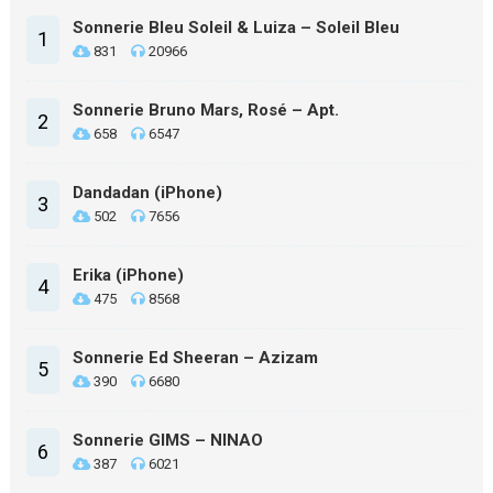
Sonnerie Bleu Soleil & Luiza – Soleil Bleu
1
831
20966
Sonnerie Bruno Mars, Rosé – Apt.
2
658
6547
Dandadan (iPhone)
3
502
7656
Erika (iPhone)
4
475
8568
Sonnerie Ed Sheeran – Azizam
5
390
6680
Sonnerie GIMS – NINAO
6
387
6021