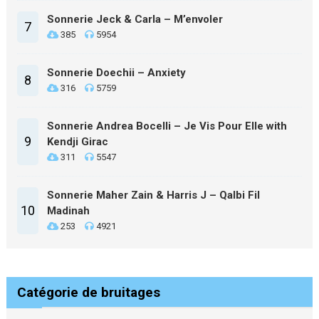
Sonnerie Jeck & Carla – M’envoler
7
385
5954
Sonnerie Doechii – Anxiety
8
316
5759
Sonnerie Andrea Bocelli – Je Vis Pour Elle with
9
Kendji Girac
311
5547
Sonnerie Maher Zain & Harris J – Qalbi Fil
10
Madinah
253
4921
Catégorie de bruitages