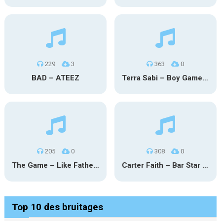
229
3
363
0
BAD – ATEEZ
Terra Sabi – Boy Game X Marcia Cruz
205
0
308
0
The Game – Like Father Like Daughter
Carter Faith – Bar Star Vevo
Top 10 des bruitages