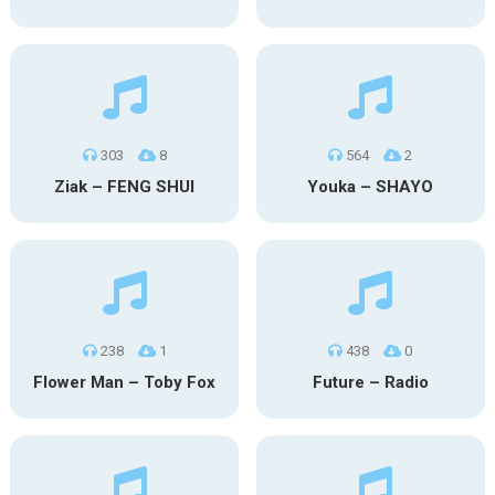
303
8
564
2
Ziak – FENG SHUI
Youka – SHAYO
238
1
438
0
Flower Man – Toby Fox
Future – Radio