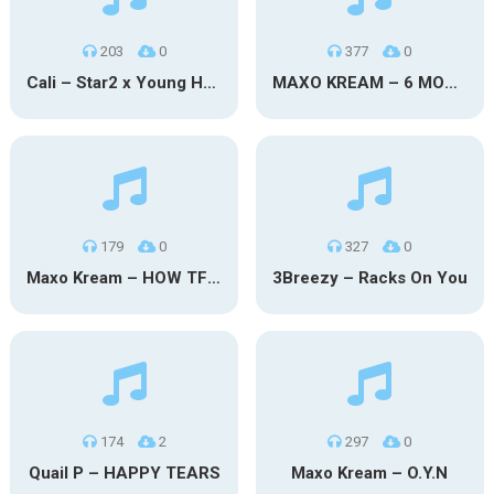
203
0
377
0
Cali – Star2 x Young Henny
MAXO KREAM – 6 MONTHS CLEAN
179
0
327
0
Maxo Kream – HOW TF I’M LUCKY
3Breezy – Racks On You
174
2
297
0
Quail P – HAPPY TEARS
Maxo Kream – O.Y.N