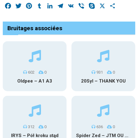
Facebook
Twitter
Pinterest
Tumblr
LinkedIn
Telegram
VK
Viber
Skype
X
Share
Bruitages associées
602
0
931
0
Oldpee – A1 A3
20Syl – THANK YOU
312
0
636
0
IRYS – Pół kroku stąd
Spider Zed – JTM OU TG