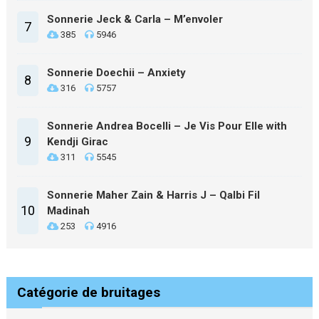
Sonnerie Jeck & Carla – M’envoler
7
385
5946
Sonnerie Doechii – Anxiety
8
316
5757
Sonnerie Andrea Bocelli – Je Vis Pour Elle with
9
Kendji Girac
311
5545
Sonnerie Maher Zain & Harris J – Qalbi Fil
10
Madinah
253
4916
Catégorie de bruitages