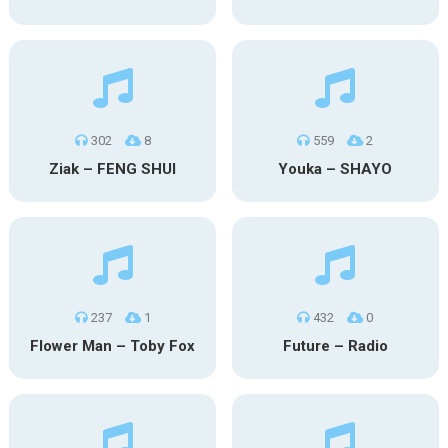
302
8
559
2
Ziak – FENG SHUI
Youka – SHAYO
237
1
432
0
Flower Man – Toby Fox
Future – Radio