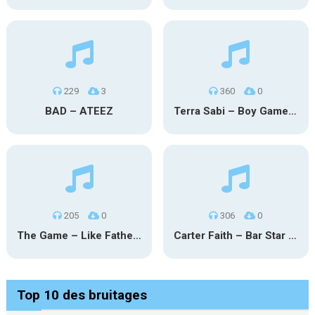
229
3
360
0
BAD – ATEEZ
Terra Sabi – Boy Game X Marcia Cruz
205
0
306
0
The Game – Like Father Like Daughter
Carter Faith – Bar Star Vevo
Top 10 des bruitages