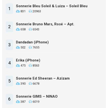
Sonnerie Bleu Soleil & Luiza – Soleil Bleu
1
831
20963
Sonnerie Bruno Mars, Rosé – Apt.
2
658
6543
Dandadan (iPhone)
3
502
7655
Erika (iPhone)
4
475
8563
Sonnerie Ed Sheeran – Azizam
5
390
6678
Sonnerie GIMS – NINAO
6
387
6019