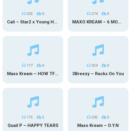
202
0
374
0
Cali – Star2 x Young Henny
MAXO KREAM – 6 MONTHS CLEAN
177
0
324
0
Maxo Kream – HOW TF I’M LUCKY
3Breezy – Racks On You
172
2
292
0
Quail P – HAPPY TEARS
Maxo Kream – O.Y.N