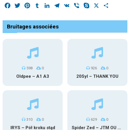
Facebook
Twitter
Pinterest
Tumblr
LinkedIn
Telegram
VK
Viber
Skype
X
Share
Bruitages associées
598
0
926
0
Oldpee – A1 A3
20Syl – THANK YOU
310
0
629
0
IRYS – Pół kroku stąd
Spider Zed – JTM OU TG