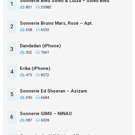
Sonnerie Bleu Soleil & Luiza – Soleil Bleu
1
831
20982
Sonnerie Bruno Mars, Rosé – Apt.
2
658
6553
Dandadan (iPhone)
3
502
7661
Erika (iPhone)
4
475
8572
Sonnerie Ed Sheeran – Azizam
5
390
6684
Sonnerie GIMS – NINAO
6
387
6028