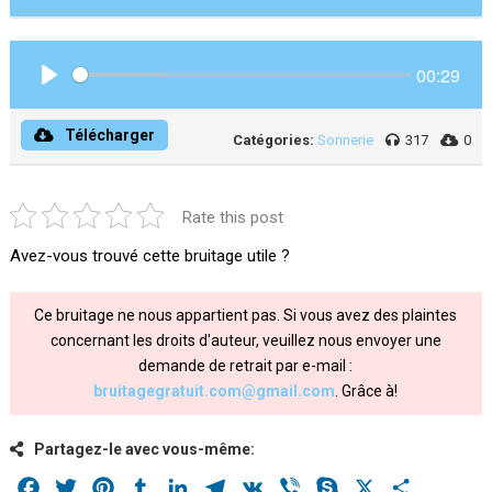
00:29
Play
Télécharger
Catégories:
Sonnerie
317
0
Rate this post
Avez-vous trouvé cette bruitage utile ?
Ce bruitage ne nous appartient pas. Si vous avez des plaintes
concernant les droits d'auteur, veuillez nous envoyer une
demande de retrait par e-mail :
bruitagegratuit.com@gmail.com
. Grâce à!
Partagez-le avec vous-même:
Facebook
Twitter
Pinterest
Tumblr
LinkedIn
Telegram
VK
Viber
Skype
X
Share