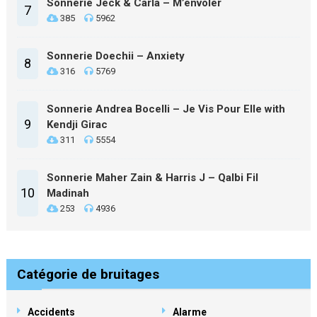
Sonnerie Jeck & Carla – M’envoler
7
385
5962
Sonnerie Doechii – Anxiety
8
316
5769
Sonnerie Andrea Bocelli – Je Vis Pour Elle with
9
Kendji Girac
311
5554
Sonnerie Maher Zain & Harris J – Qalbi Fil
10
Madinah
253
4936
Catégorie de bruitages
Accidents
Alarme