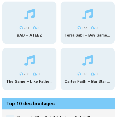
231
3
365
0
BAD – ATEEZ
Terra Sabi – Boy Game X Marcia Cruz
206
0
316
0
The Game – Like Father Like Daughter
Carter Faith – Bar Star Vevo
Top 10 des bruitages