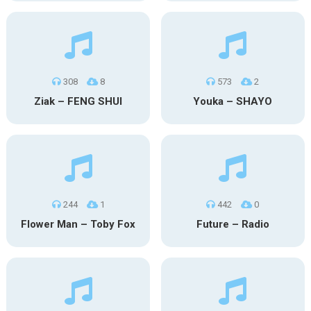
308
8
573
2
Ziak – FENG SHUI
Youka – SHAYO
244
1
442
0
Flower Man – Toby Fox
Future – Radio