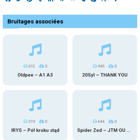
Bruitages associées
612
0
945
0
Oldpee – A1 A3
20Syl – THANK YOU
319
0
644
0
IRYS – Pół kroku stąd
Spider Zed – JTM OU TG