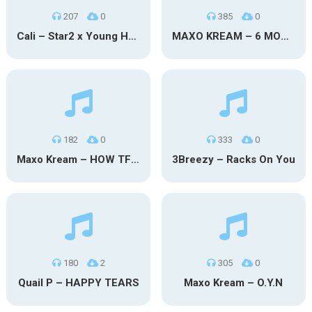
207
0
385
0
Cali – Star2 x Young Henny
MAXO KREAM – 6 MONTHS CLEAN
182
0
333
0
Maxo Kream – HOW TF I’M LUCKY
3Breezy – Racks On You
180
2
305
0
Quail P – HAPPY TEARS
Maxo Kream – O.Y.N