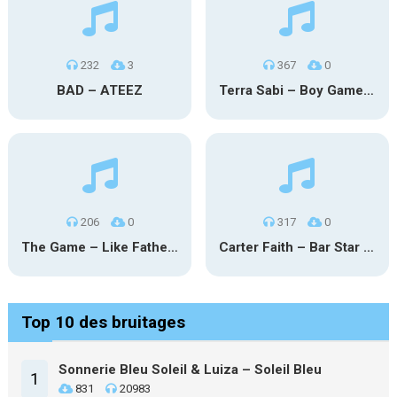
232
3
367
0
BAD – ATEEZ
Terra Sabi – Boy Game X Marcia Cruz
206
0
317
0
The Game – Like Father Like Daughter
Carter Faith – Bar Star Vevo
Top 10 des bruitages
Sonnerie Bleu Soleil & Luiza – Soleil Bleu
1
831
20983