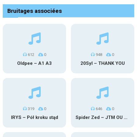
Bruitages associées
612
0
948
0
Oldpee – A1 A3
20Syl – THANK YOU
319
0
646
0
IRYS – Pół kroku stąd
Spider Zed – JTM OU TG