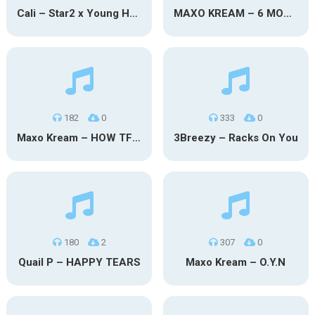
Cali – Star2 x Young Henny
MAXO KREAM – 6 MONTHS CLEAN
182
0
333
0
Maxo Kream – HOW TF I’M LUCKY
3Breezy – Racks On You
180
2
307
0
Quail P – HAPPY TEARS
Maxo Kream – O.Y.N