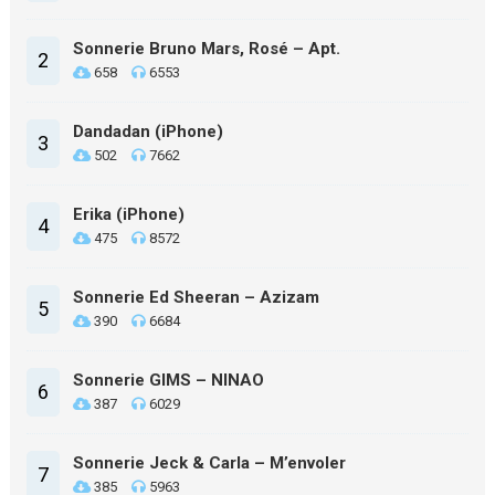
Sonnerie Bruno Mars, Rosé – Apt.
2
658
6553
Dandadan (iPhone)
3
502
7662
Erika (iPhone)
4
475
8572
Sonnerie Ed Sheeran – Azizam
5
390
6684
Sonnerie GIMS – NINAO
6
387
6029
Sonnerie Jeck & Carla – M’envoler
7
385
5963