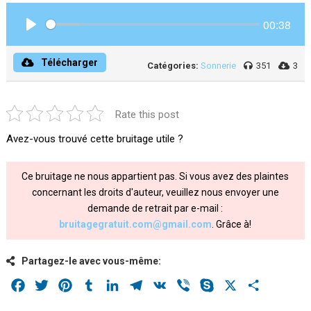
00:38
Play
Télécharger
Catégories:
Sonnerie
351
3
Rate this post
Avez-vous trouvé cette bruitage utile ?
Ce bruitage ne nous appartient pas. Si vous avez des plaintes
concernant les droits d'auteur, veuillez nous envoyer une
demande de retrait par e-mail :
bruitagegratuit.com@gmail.com
. Grâce à!
Partagez-le avec vous-même:
Facebook
Twitter
Pinterest
Tumblr
LinkedIn
Telegram
VK
Viber
Skype
X
Share