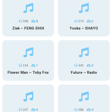
308
8
574
2
Ziak – FENG SHUI
Youka – SHAYO
244
1
443
0
Flower Man – Toby Fox
Future – Radio
207
0
386
0