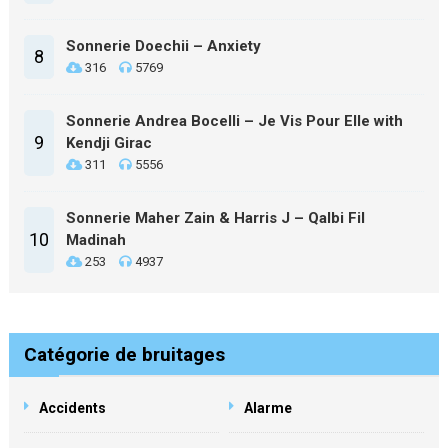
Sonnerie Doechii – Anxiety
8
316
5769
Sonnerie Andrea Bocelli – Je Vis Pour Elle with
9
Kendji Girac
311
5556
Sonnerie Maher Zain & Harris J – Qalbi Fil
10
Madinah
253
4937
Catégorie de bruitages
Accidents
Alarme