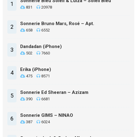
Sonnerie Bleu Soleil & Luiza – Soleil Bleu
1
831
20978
Sonnerie Bruno Mars, Rosé – Apt.
2
658
6552
Dandadan (iPhone)
3
502
7660
Erika (iPhone)
4
475
8571
Sonnerie Ed Sheeran – Azizam
5
390
6681
Sonnerie GIMS – NINAO
6
387
6024