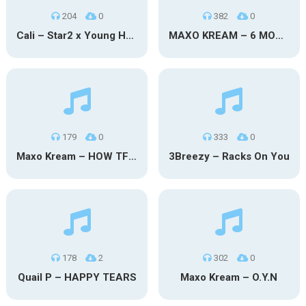
204
0
382
0
Cali – Star2 x Young Henny
MAXO KREAM – 6 MONTHS CLEAN
179
0
333
0
Maxo Kream – HOW TF I’M LUCKY
3Breezy – Racks On You
178
2
302
0
Quail P – HAPPY TEARS
Maxo Kream – O.Y.N