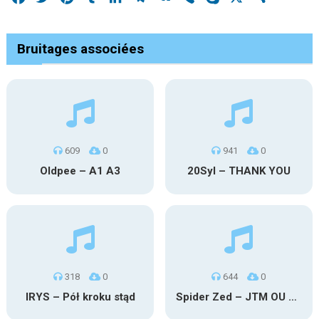
Bruitages associées
609
0
941
0
Oldpee – A1 A3
20Syl – THANK YOU
318
0
644
0
IRYS – Pół kroku stąd
Spider Zed – JTM OU TG