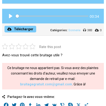
00:34
Play
Télécharger
Catégories:
Sonnerie
383
0
Rate this post
Avez-vous trouvé cette bruitage utile ?
Ce bruitage ne nous appartient pas. Si vous avez des plaintes
concernant les droits d'auteur, veuillez nous envoyer une
demande de retrait par e-mail :
bruitagegratuit.com@gmail.com
. Grâce à!
Partagez-le avec vous-même:
Facebook
Twitter
Pinterest
Tumblr
LinkedIn
Telegram
VK
Viber
Skype
X
Share