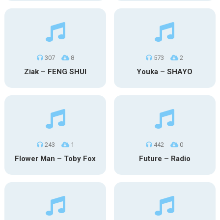
307
8
573
2
Ziak – FENG SHUI
Youka – SHAYO
243
1
442
0
Flower Man – Toby Fox
Future – Radio