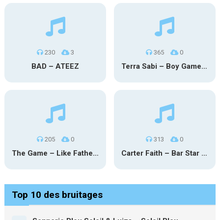
230
3
365
0
BAD – ATEEZ
Terra Sabi – Boy Game X Marcia Cruz
205
0
313
0
The Game – Like Father Like Daughter
Carter Faith – Bar Star Vevo
Top 10 des bruitages