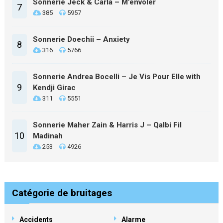
Sonnerie Jeck & Carla – M’envoler
7
385
5957
Sonnerie Doechii – Anxiety
8
316
5766
Sonnerie Andrea Bocelli – Je Vis Pour Elle with
9
Kendji Girac
311
5551
Sonnerie Maher Zain & Harris J – Qalbi Fil
10
Madinah
253
4926
Catégorie de bruitages
Accidents
Alarme