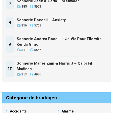
Sonnerie Jeck & Carla – M’envoler
7
385
5963
Sonnerie Doechii – Anxiety
8
316
5769
Sonnerie Andrea Bocelli – Je Vis Pour Elle with
9
Kendji Girac
311
5555
Sonnerie Maher Zain & Harris J – Qalbi Fil
10
Madinah
253
4936
Catégorie de bruitages
Accidents
Alarme