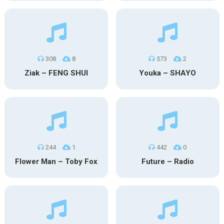
308
8
573
2
Ziak – FENG SHUI
Youka – SHAYO
244
1
442
0
Flower Man – Toby Fox
Future – Radio