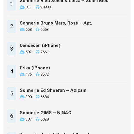
Sonnerie Bleu Soleil & Luiza – Soleil Bleu
1
831
20983
Sonnerie Bruno Mars, Rosé – Apt.
2
658
6553
Dandadan (iPhone)
3
502
7661
Erika (iPhone)
4
475
8572
Sonnerie Ed Sheeran – Azizam
5
390
6684
Sonnerie GIMS – NINAO
6
387
6028