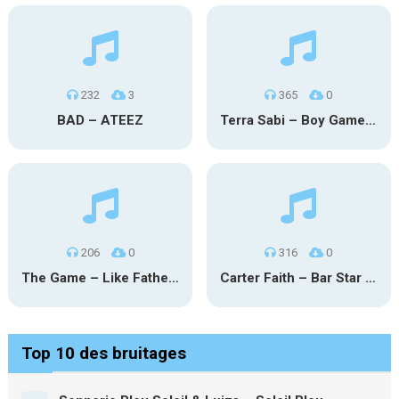
232
3
365
0
BAD – ATEEZ
Terra Sabi – Boy Game X Marcia Cruz
206
0
316
0
The Game – Like Father Like Daughter
Carter Faith – Bar Star Vevo
Top 10 des bruitages