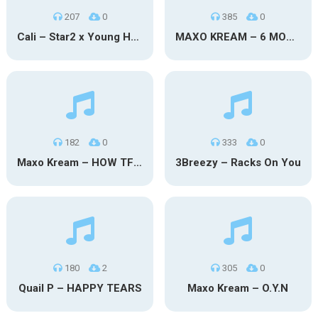
207
0
385
0
Cali – Star2 x Young Henny
MAXO KREAM – 6 MONTHS CLEAN
182
0
333
0
Maxo Kream – HOW TF I’M LUCKY
3Breezy – Racks On You
180
2
305
0
Quail P – HAPPY TEARS
Maxo Kream – O.Y.N