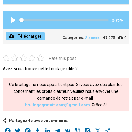
-00:28
Play
Télécharger
Catégories:
Sonnerie
275
0
Rate this post
Avez-vous trouvé cette bruitage utile ?
Ce bruitage ne nous appartient pas. Si vous avez des plaintes
concernant les droits d'auteur, veuillez nous envoyer une
demande de retrait par e-mail :
bruitagegratuit.com@gmail.com
. Grâce à!
Partagez-le avec vous-même:
Facebook
Twitter
Pinterest
Tumblr
LinkedIn
Telegram
VK
Viber
Skype
X
Share