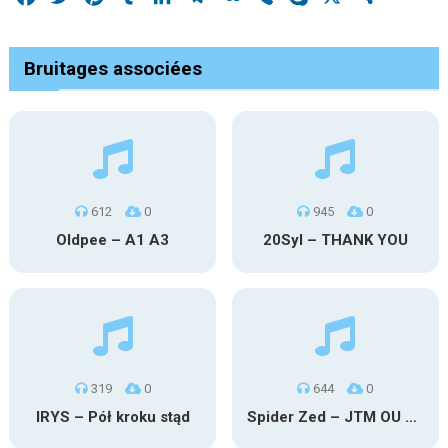
Bruitages associées
612
0
945
0
Oldpee – A1 A3
20Syl – THANK YOU
319
0
644
0
IRYS – Pół kroku stąd
Spider Zed – JTM OU TG