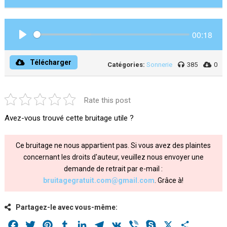
00:18
Play
Télécharger
Catégories:
Sonnerie
385
0
Rate this post
Avez-vous trouvé cette bruitage utile ?
Ce bruitage ne nous appartient pas. Si vous avez des plaintes
concernant les droits d'auteur, veuillez nous envoyer une
demande de retrait par e-mail :
bruitagegratuit.com@gmail.com
. Grâce à!
Partagez-le avec vous-même:
Facebook
Twitter
Pinterest
Tumblr
LinkedIn
Telegram
VK
Viber
Skype
X
Share