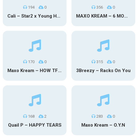
194
0
356
0
Cali – Star2 x Young Henny
MAXO KREAM – 6 MONTHS CLEAN
170
0
315
0
Maxo Kream – HOW TF I’M LUCKY
3Breezy – Racks On You
168
2
283
0
Quail P – HAPPY TEARS
Maxo Kream – O.Y.N