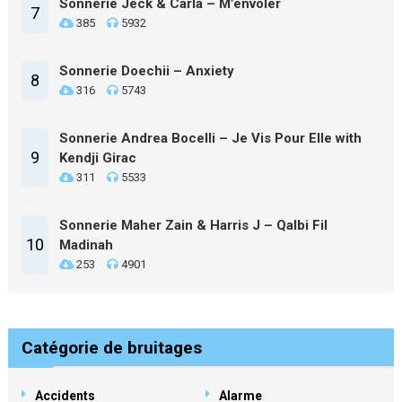
Sonnerie Jeck & Carla – M’envoler
7
385
5932
Sonnerie Doechii – Anxiety
8
316
5743
Sonnerie Andrea Bocelli – Je Vis Pour Elle with
9
Kendji Girac
311
5533
Sonnerie Maher Zain & Harris J – Qalbi Fil
10
Madinah
253
4901
Catégorie de bruitages
Accidents
Alarme