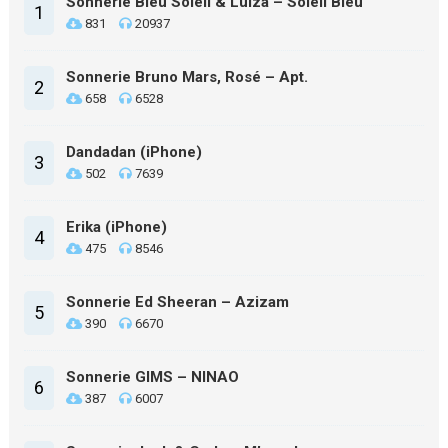
Sonnerie Bleu Soleil & Luiza – Soleil Bleu
1
831
20937
Sonnerie Bruno Mars, Rosé – Apt.
2
658
6528
Dandadan (iPhone)
3
502
7639
Erika (iPhone)
4
475
8546
Sonnerie Ed Sheeran – Azizam
5
390
6670
Sonnerie GIMS – NINAO
6
387
6007