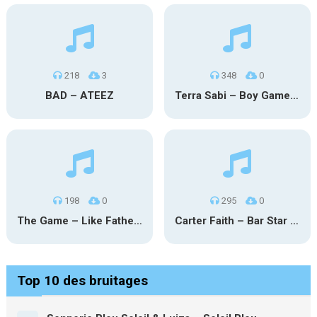
218
3
348
0
BAD – ATEEZ
Terra Sabi – Boy Game X Marcia Cruz
198
0
295
0
The Game – Like Father Like Daughter
Carter Faith – Bar Star Vevo
Top 10 des bruitages