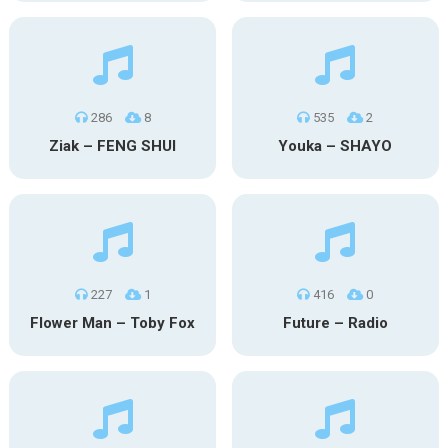
286
8
535
2
Ziak – FENG SHUI
Youka – SHAYO
227
1
416
0
Flower Man – Toby Fox
Future – Radio