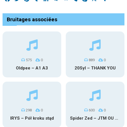
Bruitages associées
575
0
889
0
Oldpee – A1 A3
20Syl – THANK YOU
298
0
600
0
IRYS – Pół kroku stąd
Spider Zed – JTM OU TG