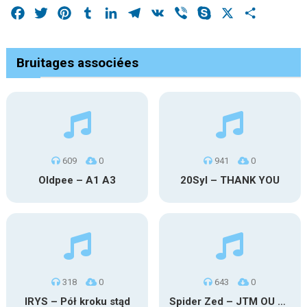
Facebook
Twitter
Pinterest
Tumblr
LinkedIn
Telegram
VK
Viber
Skype
X
Share
Bruitages associées
609
0
941
0
Oldpee – A1 A3
20Syl – THANK YOU
318
0
643
0
IRYS – Pół kroku stąd
Spider Zed – JTM OU TG