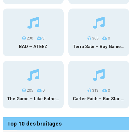
230
3
365
0
BAD – ATEEZ
Terra Sabi – Boy Game X Marcia Cruz
205
0
313
0
The Game – Like Father Like Daughter
Carter Faith – Bar Star Vevo
Top 10 des bruitages