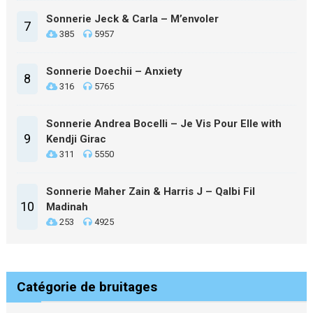
Sonnerie Jeck & Carla – M’envoler
7
385
5957
Sonnerie Doechii – Anxiety
8
316
5765
Sonnerie Andrea Bocelli – Je Vis Pour Elle with
9
Kendji Girac
311
5550
Sonnerie Maher Zain & Harris J – Qalbi Fil
10
Madinah
253
4925
Catégorie de bruitages