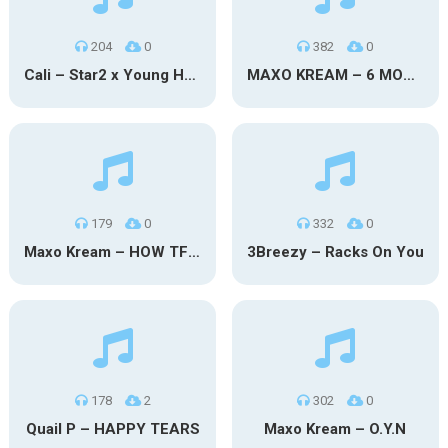
204
0
382
0
Cali – Star2 x Young Henny
MAXO KREAM – 6 MONTHS CLEAN
179
0
332
0
Maxo Kream – HOW TF I’M LUCKY
3Breezy – Racks On You
178
2
302
0
Quail P – HAPPY TEARS
Maxo Kream – O.Y.N