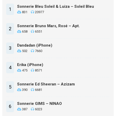
Sonnerie Bleu Soleil & Luiza – Soleil Bleu
1
831
20977
Sonnerie Bruno Mars, Rosé – Apt.
2
658
6551
Dandadan (iPhone)
3
502
7660
Erika (iPhone)
4
475
8571
Sonnerie Ed Sheeran – Azizam
5
390
6681
Sonnerie GIMS – NINAO
6
387
6023