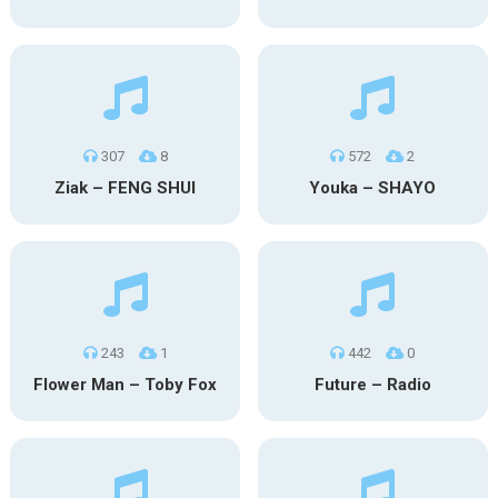
307
8
572
2
Ziak – FENG SHUI
Youka – SHAYO
243
1
442
0
Flower Man – Toby Fox
Future – Radio