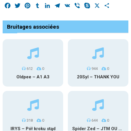
Facebook
Twitter
Pinterest
Tumblr
LinkedIn
Telegram
VK
Viber
Skype
X
Share
Bruitages associées
612
0
944
0
Oldpee – A1 A3
20Syl – THANK YOU
318
0
644
0
IRYS – Pół kroku stąd
Spider Zed – JTM OU TG