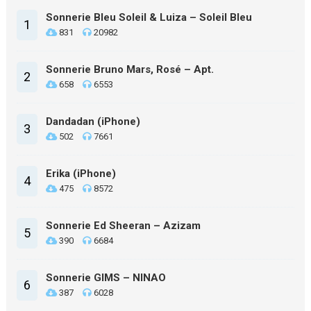
Sonnerie Bleu Soleil & Luiza – Soleil Bleu
1
831
20982
Sonnerie Bruno Mars, Rosé – Apt.
2
658
6553
Dandadan (iPhone)
3
502
7661
Erika (iPhone)
4
475
8572
Sonnerie Ed Sheeran – Azizam
5
390
6684
Sonnerie GIMS – NINAO
6
387
6028