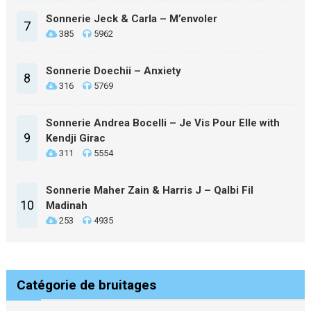
Sonnerie Jeck & Carla – M’envoler
7
385
5962
Sonnerie Doechii – Anxiety
8
316
5769
Sonnerie Andrea Bocelli – Je Vis Pour Elle with
9
Kendji Girac
311
5554
Sonnerie Maher Zain & Harris J – Qalbi Fil
10
Madinah
253
4935
Catégorie de bruitages