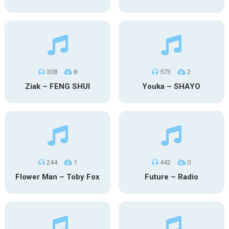
308
8
573
2
Ziak – FENG SHUI
Youka – SHAYO
244
1
442
0
Flower Man – Toby Fox
Future – Radio