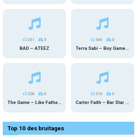
231
3
365
0
BAD – ATEEZ
Terra Sabi – Boy Game X Marcia Cruz
206
0
316
0
The Game – Like Father Like Daughter
Carter Faith – Bar Star Vevo
Top 10 des bruitages