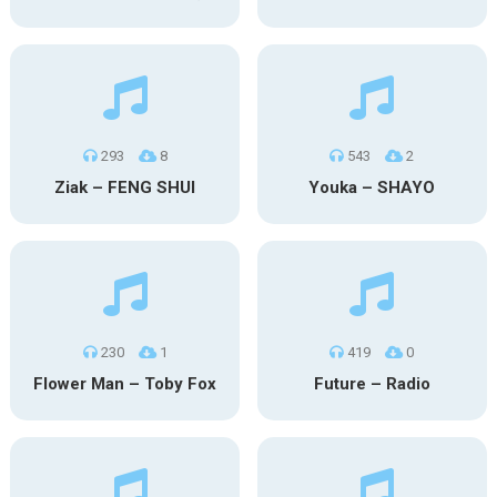
293
8
543
2
Ziak – FENG SHUI
Youka – SHAYO
230
1
419
0
Flower Man – Toby Fox
Future – Radio