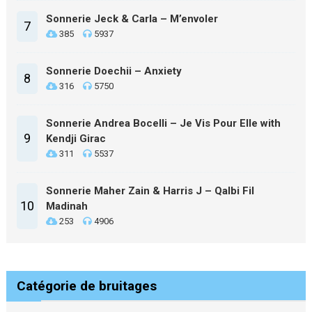
Sonnerie Jeck & Carla – M’envoler
7
385
5937
Sonnerie Doechii – Anxiety
8
316
5750
Sonnerie Andrea Bocelli – Je Vis Pour Elle with
9
Kendji Girac
311
5537
Sonnerie Maher Zain & Harris J – Qalbi Fil
10
Madinah
253
4906
Catégorie de bruitages