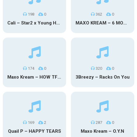
198
0
362
0
Cali – Star2 x Young Henny
MAXO KREAM – 6 MONTHS CLEAN
174
0
320
0
Maxo Kream – HOW TF I’M LUCKY
3Breezy – Racks On You
169
2
287
0
Quail P – HAPPY TEARS
Maxo Kream – O.Y.N