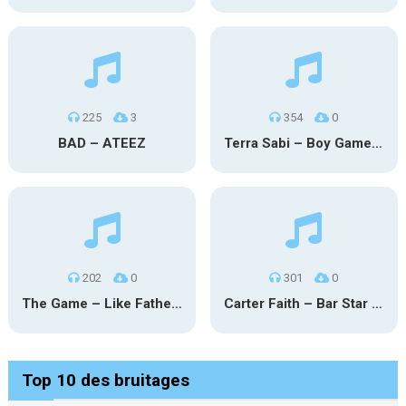
225
3
354
0
BAD – ATEEZ
Terra Sabi – Boy Game X Marcia Cruz
202
0
301
0
The Game – Like Father Like Daughter
Carter Faith – Bar Star Vevo
Top 10 des bruitages