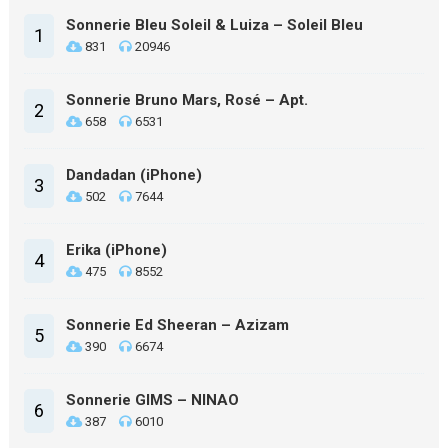
Sonnerie Bleu Soleil & Luiza – Soleil Bleu
1
831
20946
Sonnerie Bruno Mars, Rosé – Apt.
2
658
6531
Dandadan (iPhone)
3
502
7644
Erika (iPhone)
4
475
8552
Sonnerie Ed Sheeran – Azizam
5
390
6674
Sonnerie GIMS – NINAO
6
387
6010