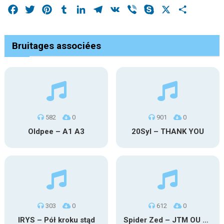
Facebook
Twitter
Pinterest
Tumblr
LinkedIn
Telegram
VK
Viber
Skype
X
Share
Bruitages associées
582
0
901
0
Oldpee – A1 A3
20Syl – THANK YOU
303
0
612
0
IRYS – Pół kroku stąd
Spider Zed – JTM OU TG