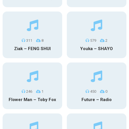
311
8
579
2
Ziak – FENG SHUI
Youka – SHAYO
246
1
450
0
Flower Man – Toby Fox
Future – Radio