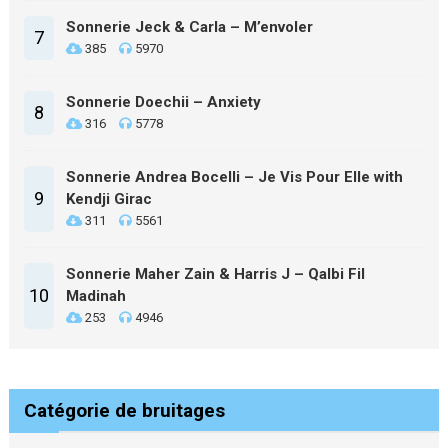
Sonnerie Jeck & Carla – M’envoler
7
385
5970
Sonnerie Doechii – Anxiety
8
316
5778
Sonnerie Andrea Bocelli – Je Vis Pour Elle with
9
Kendji Girac
311
5561
Sonnerie Maher Zain & Harris J – Qalbi Fil
10
Madinah
253
4946
Catégorie de bruitages