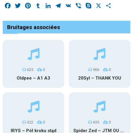
Facebook
Twitter
Pinterest
Tumblr
LinkedIn
Telegram
VK
Viber
Skype
X
Share
Bruitages associées
625
0
966
0
Oldpee – A1 A3
20Syl – THANK YOU
322
0
655
0
IRYS – Pół kroku stąd
Spider Zed – JTM OU TG