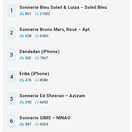
Sonnerie Bleu Soleil & Luiza – Soleil Bleu
1
831
21002
Sonnerie Bruno Mars, Rosé – Apt.
2
658
6560
Dandadan (iPhone)
3
502
7667
Erika (iPhone)
4
476
8582
Sonnerie Ed Sheeran – Azizam
5
390
6693
Sonnerie GIMS – NINAO
6
387
6034