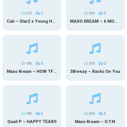
210
0
393
0
Cali – Star2 x Young Henny
MAXO KREAM – 6 MONTHS CLEAN
185
0
339
0
Maxo Kream – HOW TF I’M LUCKY
3Breezy – Racks On You
185
2
309
0
Quail P – HAPPY TEARS
Maxo Kream – O.Y.N