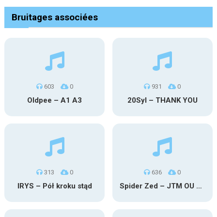
Bruitages associées
603
0
931
0
Oldpee – A1 A3
20Syl – THANK YOU
313
0
636
0
IRYS – Pół kroku stąd
Spider Zed – JTM OU TG