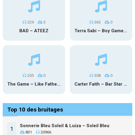
229
3
363
0
BAD – ATEEZ
Terra Sabi – Boy Game X Marcia Cruz
205
0
308
0
The Game – Like Father Like Daughter
Carter Faith – Bar Star Vevo
Top 10 des bruitages
Sonnerie Bleu Soleil & Luiza – Soleil Bleu
1
831
20966