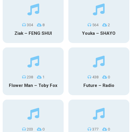
304
8
564
2
Ziak – FENG SHUI
Youka – SHAYO
238
1
438
0
Flower Man – Toby Fox
Future – Radio
203
0
377
0