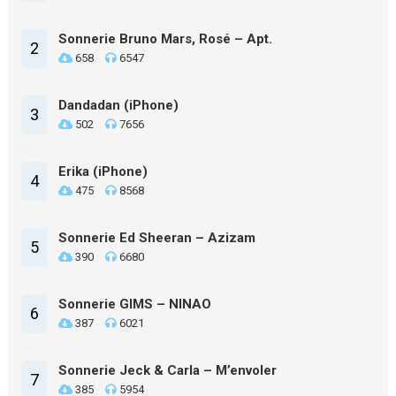
Sonnerie Bruno Mars, Rosé – Apt.
2
658
6547
Dandadan (iPhone)
3
502
7656
Erika (iPhone)
4
475
8568
Sonnerie Ed Sheeran – Azizam
5
390
6680
Sonnerie GIMS – NINAO
6
387
6021
Sonnerie Jeck & Carla – M’envoler
7
385
5954