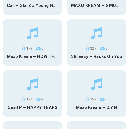
Cali – Star2 x Young Henny
MAXO KREAM – 6 MONTHS CLEAN
179
0
327
0
Maxo Kream – HOW TF I’M LUCKY
3Breezy – Racks On You
174
2
297
0
Quail P – HAPPY TEARS
Maxo Kream – O.Y.N