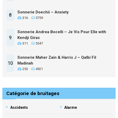
Sonnerie Doechii – Anxiety
8
316
5759
Sonnerie Andrea Bocelli – Je Vis Pour Elle with
9
Kendji Girac
311
5547
Sonnerie Maher Zain & Harris J – Qalbi Fil
10
Madinah
253
4921
Catégorie de bruitages
Accidents
Alarme