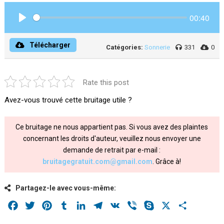
00:40
Play
Télécharger
Catégories:
Sonnerie
331
0
Rate this post
Avez-vous trouvé cette bruitage utile ?
Ce bruitage ne nous appartient pas. Si vous avez des plaintes
concernant les droits d'auteur, veuillez nous envoyer une
demande de retrait par e-mail :
bruitagegratuit.com@gmail.com
. Grâce à!
Partagez-le avec vous-même:
Facebook
Twitter
Pinterest
Tumblr
LinkedIn
Telegram
VK
Viber
Skype
X
Share