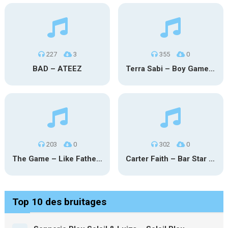
227
3
355
0
BAD – ATEEZ
Terra Sabi – Boy Game X Marcia Cruz
203
0
302
0
The Game – Like Father Like Daughter
Carter Faith – Bar Star Vevo
Top 10 des bruitages