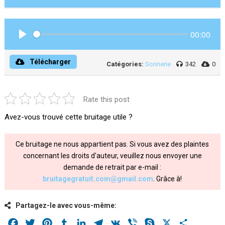
00:00
Play
Télécharger
Catégories:
Sonnerie
342
0
Rate this post
Avez-vous trouvé cette bruitage utile ?
Ce bruitage ne nous appartient pas. Si vous avez des plaintes
concernant les droits d'auteur, veuillez nous envoyer une
demande de retrait par e-mail :
bruitagegratuit.com@gmail.com
. Grâce à!
Partagez-le avec vous-même:
Facebook
Twitter
Pinterest
Tumblr
LinkedIn
Telegram
VK
Viber
Skype
X
Share