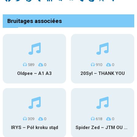
Bruitages associées
589
0
910
0
Oldpee – A1 A3
20Syl – THANK YOU
309
0
618
0
IRYS – Pół kroku stąd
Spider Zed – JTM OU TG