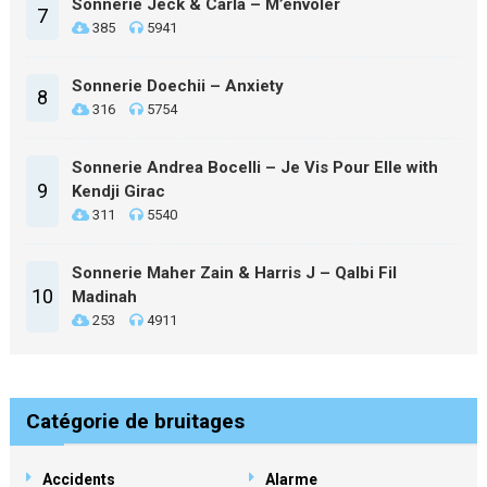
Sonnerie Jeck & Carla – M’envoler
7
385
5941
Sonnerie Doechii – Anxiety
8
316
5754
Sonnerie Andrea Bocelli – Je Vis Pour Elle with
9
Kendji Girac
311
5540
Sonnerie Maher Zain & Harris J – Qalbi Fil
10
Madinah
253
4911
Catégorie de bruitages
Accidents
Alarme