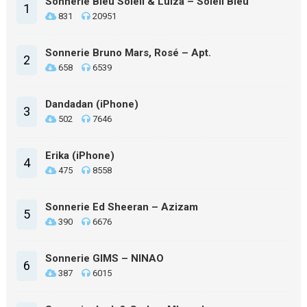
Sonnerie Bleu Soleil & Luiza – Soleil Bleu
1
831
20951
Sonnerie Bruno Mars, Rosé – Apt.
2
658
6539
Dandadan (iPhone)
3
502
7646
Erika (iPhone)
4
475
8558
Sonnerie Ed Sheeran – Azizam
5
390
6676
Sonnerie GIMS – NINAO
6
387
6015