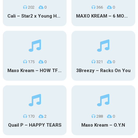
202
0
366
0
Cali – Star2 x Young Henny
MAXO KREAM – 6 MONTHS CLEAN
175
0
321
0
Maxo Kream – HOW TF I’M LUCKY
3Breezy – Racks On You
170
2
288
0
Quail P – HAPPY TEARS
Maxo Kream – O.Y.N