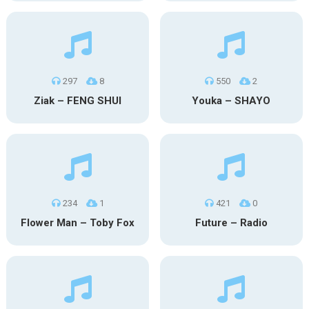
297
8
550
2
Ziak – FENG SHUI
Youka – SHAYO
234
1
421
0
Flower Man – Toby Fox
Future – Radio