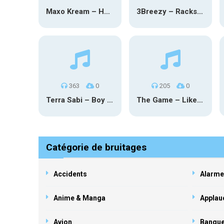
Maxo Kream – HOW TF I’M LUCKY
3Breezy – Racks On You
363
0
205
0
Terra Sabi – Boy Game X Marcia Cruz
The Game – Like Father Like Daughter
Catégorie de bruitages
Accidents
Alarme
Anime & Manga
Applau
Avion
Banqu