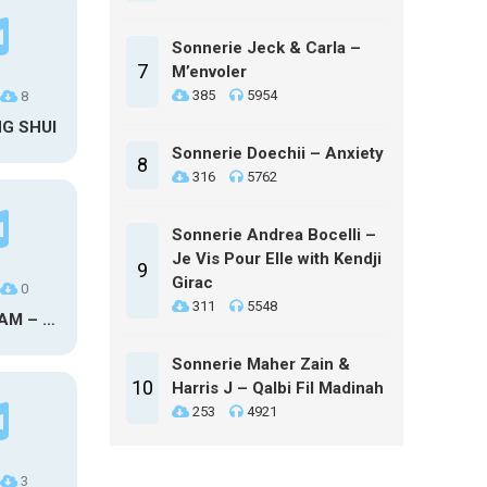
Sonnerie Jeck & Carla –
7
M’envoler
385
5954
8
NG SHUI
Sonnerie Doechii – Anxiety
8
316
5762
Sonnerie Andrea Bocelli –
Je Vis Pour Elle with Kendji
9
Girac
0
311
5548
MAXO KREAM – 6 MONTHS CLEAN
Sonnerie Maher Zain &
10
Harris J – Qalbi Fil Madinah
253
4921
3