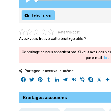
Play
Télécharger
Rate this post
Avez-vous trouvé cette bruitage utile ?
Ce bruitage ne nous appartient pas. Si vous avez des plai
par e-mail :
bru
Partagez-le avec vous-même:
Facebook
Twitter
Pinterest
Tumblr
LinkedIn
Telegram
VK
Viber
Skype
X
Bruitages associées