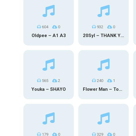
604
0
932
0
Oldpee – A1 A3
20Syl – THANK YOU
565
2
240
1
Youka – SHAYO
Flower Man – Toby Fox
179
0
329
0