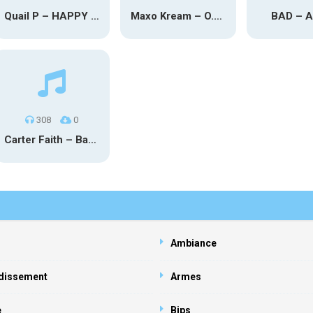
Quail P – HAPPY TEARS
Maxo Kream – O.Y.N
BAD – 
308
0
Carter Faith – Bar Star Vevo
Ambiance
dissement
Armes
e
Bips