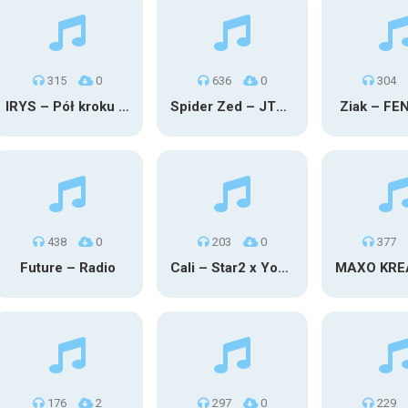
315
0
636
0
304
IRYS – Pół kroku stąd
Spider Zed – JTM OU TG
Ziak – FE
438
0
203
0
377
Future – Radio
Cali – Star2 x Young Henny
176
2
297
0
229