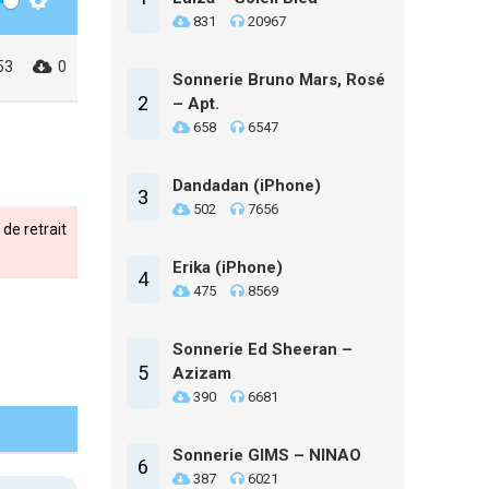
Settings
831
20967
53
0
Sonnerie Bruno Mars, Rosé
2
– Apt.
658
6547
Dandadan (iPhone)
3
502
7656
de retrait
Erika (iPhone)
4
475
8569
Sonnerie Ed Sheeran –
5
Azizam
390
6681
Sonnerie GIMS – NINAO
6
387
6021