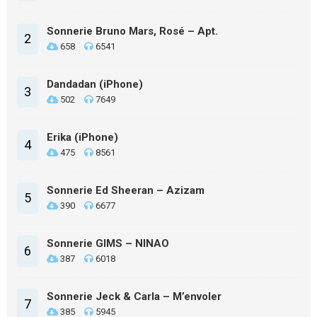
Sonnerie Bruno Mars, Rosé – Apt.
2
658
6541
Dandadan (iPhone)
3
502
7649
Erika (iPhone)
4
475
8561
Sonnerie Ed Sheeran – Azizam
5
390
6677
Sonnerie GIMS – NINAO
6
387
6018
Sonnerie Jeck & Carla – M’envoler
7
385
5945