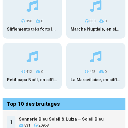
396
0
330
0
Sifflements très forts longs
Marche Nuptiale, en sifflant 1
412
0
453
0
Petit papa Noël, en sifflant
La Marseillaise, en sifflant
Top 10 des bruitages
Sonnerie Bleu Soleil & Luiza – Soleil Bleu
1
831
20958