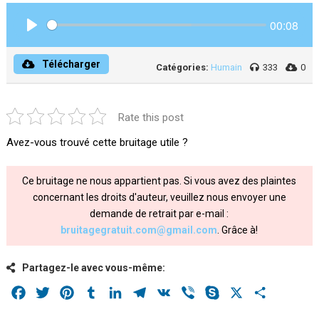
00:08
Play
Télécharger
Catégories:
Humain
333
0
Rate this post
Avez-vous trouvé cette bruitage utile ?
Ce bruitage ne nous appartient pas. Si vous avez des plaintes
concernant les droits d'auteur, veuillez nous envoyer une
demande de retrait par e-mail :
bruitagegratuit.com@gmail.com
. Grâce à!
Partagez-le avec vous-même:
Facebook
Twitter
Pinterest
Tumblr
LinkedIn
Telegram
VK
Viber
Skype
X
Share