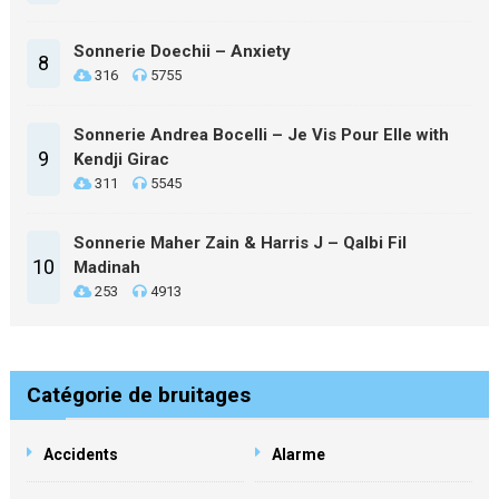
Sonnerie Doechii – Anxiety
8
316
5755
Sonnerie Andrea Bocelli – Je Vis Pour Elle with
9
Kendji Girac
311
5545
Sonnerie Maher Zain & Harris J – Qalbi Fil
10
Madinah
253
4913
Catégorie de bruitages
Accidents
Alarme