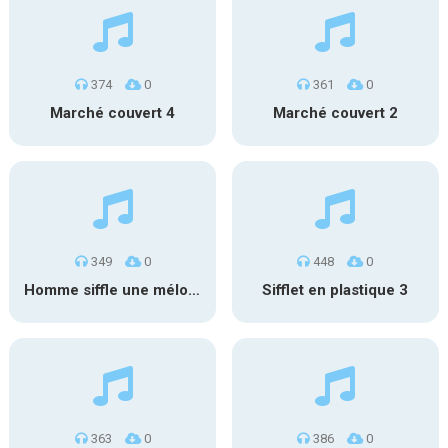
374
0
361
0
Marché couvert 4
Marché couvert 2
349
0
448
0
Homme siffle une mélodie
Sifflet en plastique 3
363
0
386
0