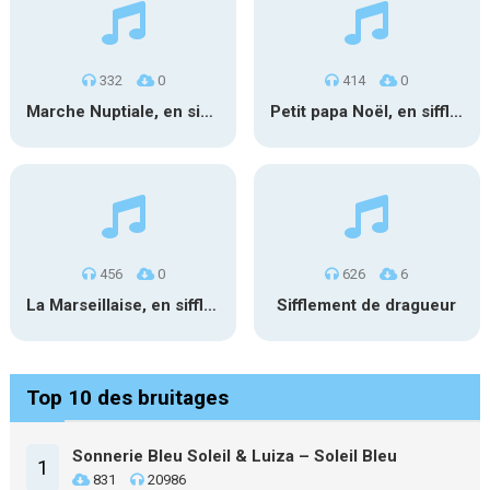
332
0
414
0
Marche Nuptiale, en sifflant 1
Petit papa Noël, en sifflant
456
0
626
6
La Marseillaise, en sifflant
Sifflement de dragueur
Top 10 des bruitages
Sonnerie Bleu Soleil & Luiza – Soleil Bleu
1
831
20986