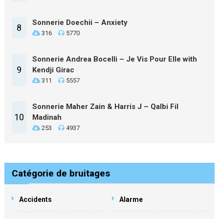
Sonnerie Doechii – Anxiety
8
316
5770
Sonnerie Andrea Bocelli – Je Vis Pour Elle with
9
Kendji Girac
311
5557
Sonnerie Maher Zain & Harris J – Qalbi Fil
10
Madinah
253
4937
Catégorie de bruitages
Accidents
Alarme