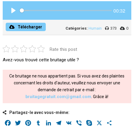
00:32
Play
Télécharger
Catégories:
Humain
373
0
Rate this post
Avez-vous trouvé cette bruitage utile ?
Ce bruitage ne nous appartient pas. Si vous avez des plaintes
concernant les droits d'auteur, veuillez nous envoyer une
demande de retrait par e-mail :
bruitagegratuit.com@gmail.com
. Grâce à!
Partagez-le avec vous-même:
Facebook
Twitter
Pinterest
Tumblr
LinkedIn
Telegram
VK
Viber
Skype
X
Share