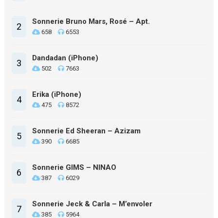
Sonnerie Bruno Mars, Rosé – Apt.
2
658
6553
Dandadan (iPhone)
3
502
7663
Erika (iPhone)
4
475
8572
Sonnerie Ed Sheeran – Azizam
5
390
6685
Sonnerie GIMS – NINAO
6
387
6029
Sonnerie Jeck & Carla – M’envoler
7
385
5964