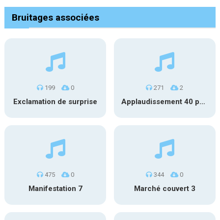
Bruitages associées
199
0
271
2
Exclamation de surprise
Applaudissement 40 pers. 5
475
0
344
0
Manifestation 7
Marché couvert 3