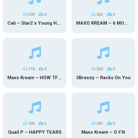
200
0
362
0
Cali – Star2 x Young Henny
MAXO KREAM – 6 MONTHS CLEAN
174
0
320
0
Maxo Kream – HOW TF I’M LUCKY
3Breezy – Racks On You
169
2
287
0
Quail P – HAPPY TEARS
Maxo Kream – O.Y.N