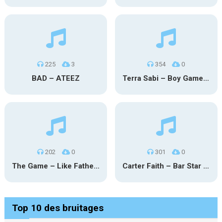
225
3
354
0
BAD – ATEEZ
Terra Sabi – Boy Game X Marcia Cruz
202
0
301
0
The Game – Like Father Like Daughter
Carter Faith – Bar Star Vevo
Top 10 des bruitages