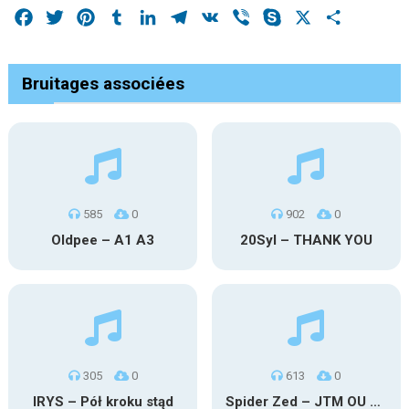
Facebook
Twitter
Pinterest
Tumblr
LinkedIn
Telegram
VK
Viber
Skype
X
Share
Bruitages associées
585
0
902
0
Oldpee – A1 A3
20Syl – THANK YOU
305
0
613
0
IRYS – Pół kroku stąd
Spider Zed – JTM OU TG