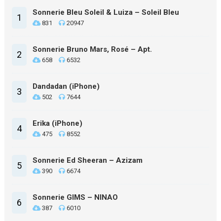
Sonnerie Bleu Soleil & Luiza – Soleil Bleu
1
831
20947
Sonnerie Bruno Mars, Rosé – Apt.
2
658
6532
Dandadan (iPhone)
3
502
7644
Erika (iPhone)
4
475
8552
Sonnerie Ed Sheeran – Azizam
5
390
6674
Sonnerie GIMS – NINAO
6
387
6010