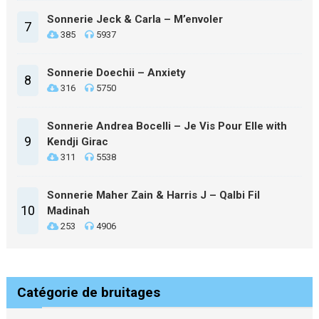
Sonnerie Jeck & Carla – M’envoler
7
385
5937
Sonnerie Doechii – Anxiety
8
316
5750
Sonnerie Andrea Bocelli – Je Vis Pour Elle with
9
Kendji Girac
311
5538
Sonnerie Maher Zain & Harris J – Qalbi Fil
10
Madinah
253
4906
Catégorie de bruitages