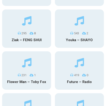
295
8
543
2
Ziak – FENG SHUI
Youka – SHAYO
231
1
419
0
Flower Man – Toby Fox
Future – Radio