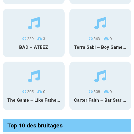
229
3
363
0
BAD – ATEEZ
Terra Sabi – Boy Game X Marcia Cruz
205
0
308
0
The Game – Like Father Like Daughter
Carter Faith – Bar Star Vevo
Top 10 des bruitages