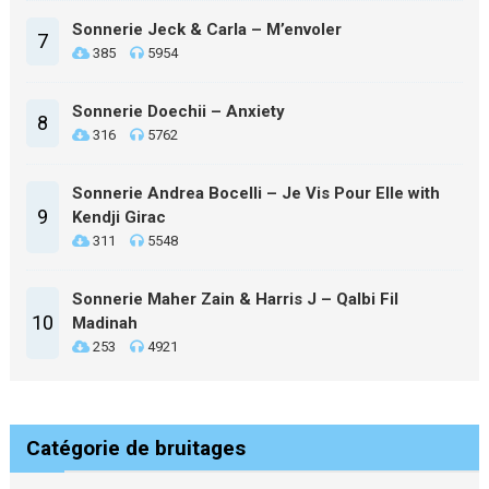
Sonnerie Jeck & Carla – M’envoler
7
385
5954
Sonnerie Doechii – Anxiety
8
316
5762
Sonnerie Andrea Bocelli – Je Vis Pour Elle with
9
Kendji Girac
311
5548
Sonnerie Maher Zain & Harris J – Qalbi Fil
10
Madinah
253
4921
Catégorie de bruitages