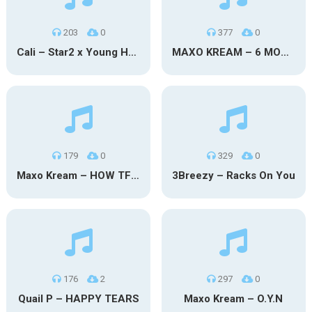
203
0
377
0
Cali – Star2 x Young Henny
MAXO KREAM – 6 MONTHS CLEAN
179
0
329
0
Maxo Kream – HOW TF I’M LUCKY
3Breezy – Racks On You
176
2
297
0
Quail P – HAPPY TEARS
Maxo Kream – O.Y.N