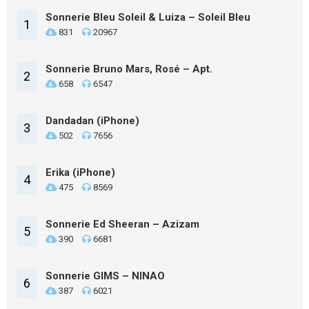
Sonnerie Bleu Soleil & Luiza – Soleil Bleu
1
831
20967
Sonnerie Bruno Mars, Rosé – Apt.
2
658
6547
Dandadan (iPhone)
3
502
7656
Erika (iPhone)
4
475
8569
Sonnerie Ed Sheeran – Azizam
5
390
6681
Sonnerie GIMS – NINAO
6
387
6021