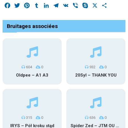
Facebook
Twitter
Pinterest
Tumblr
LinkedIn
Telegram
VK
Viber
Skype
X
Share
Bruitages associées
604
0
932
0
Oldpee – A1 A3
20Syl – THANK YOU
315
0
636
0
IRYS – Pół kroku stąd
Spider Zed – JTM OU TG