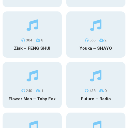
304
8
565
2
Ziak – FENG SHUI
Youka – SHAYO
240
1
438
0
Flower Man – Toby Fox
Future – Radio