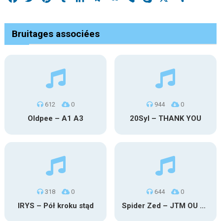
Bruitages associées
612
0
944
0
Oldpee – A1 A3
20Syl – THANK YOU
318
0
644
0
IRYS – Pół kroku stąd
Spider Zed – JTM OU TG