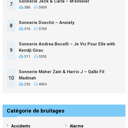
Sonnerie Jeck & Carla – M’envoler
7
385
5959
Sonnerie Doechii – Anxiety
8
316
5769
Sonnerie Andrea Bocelli – Je Vis Pour Elle with
9
Kendji Girac
311
5553
Sonnerie Maher Zain & Harris J – Qalbi Fil
10
Madinah
253
4934
Catégorie de bruitages
Accidents
Alarme