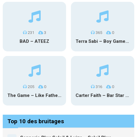
231
3
365
0
BAD – ATEEZ
Terra Sabi – Boy Game X Marcia Cruz
205
0
316
0
The Game – Like Father Like Daughter
Carter Faith – Bar Star Vevo
Top 10 des bruitages