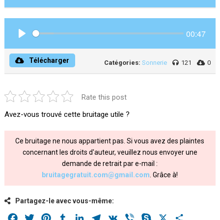
00:47
Play
Télécharger
Catégories:
Sonnerie
121
0
Rate this post
Avez-vous trouvé cette bruitage utile ?
Ce bruitage ne nous appartient pas. Si vous avez des plaintes
concernant les droits d'auteur, veuillez nous envoyer une
demande de retrait par e-mail :
bruitagegratuit.com@gmail.com
. Grâce à!
Partagez-le avec vous-même:
Facebook
Twitter
Pinterest
Tumblr
LinkedIn
Telegram
VK
Viber
Skype
X
Share