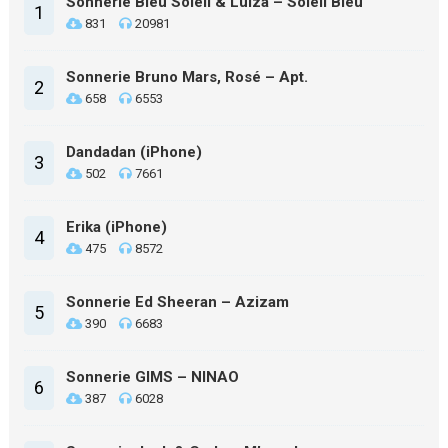
Sonnerie Bleu Soleil & Luiza – Soleil Bleu
1
831
20981
Sonnerie Bruno Mars, Rosé – Apt.
2
658
6553
Dandadan (iPhone)
3
502
7661
Erika (iPhone)
4
475
8572
Sonnerie Ed Sheeran – Azizam
5
390
6683
Sonnerie GIMS – NINAO
6
387
6028