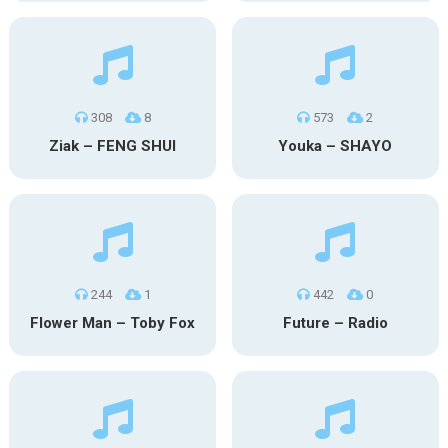
308
8
573
2
Ziak – FENG SHUI
Youka – SHAYO
244
1
442
0
Flower Man – Toby Fox
Future – Radio