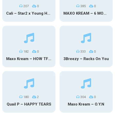
207
0
385
0
Cali – Star2 x Young Henny
MAXO KREAM – 6 MONTHS CLEAN
182
0
333
0
Maxo Kream – HOW TF I’M LUCKY
3Breezy – Racks On You
180
2
304
0
Quail P – HAPPY TEARS
Maxo Kream – O.Y.N