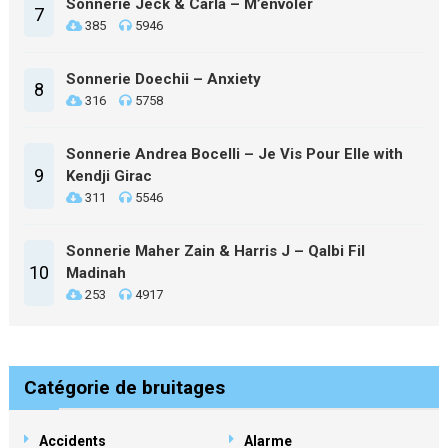
Sonnerie Jeck & Carla – M’envoler
7
385
5946
Sonnerie Doechii – Anxiety
8
316
5758
Sonnerie Andrea Bocelli – Je Vis Pour Elle with
9
Kendji Girac
311
5546
Sonnerie Maher Zain & Harris J – Qalbi Fil
10
Madinah
253
4917
Catégorie de bruitages
Accidents
Alarme