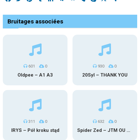
Bruitages associées
601
0
930
0
Oldpee – A1 A3
20Syl – THANK YOU
311
0
632
0
IRYS – Pół kroku stąd
Spider Zed – JTM OU TG