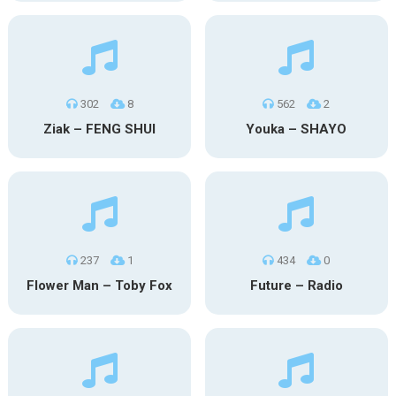
302
8
562
2
Ziak – FENG SHUI
Youka – SHAYO
237
1
434
0
Flower Man – Toby Fox
Future – Radio