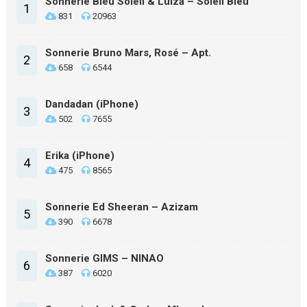
Sonnerie Bleu Soleil & Luiza – Soleil Bleu
1
831
20963
Sonnerie Bruno Mars, Rosé – Apt.
2
658
6544
Dandadan (iPhone)
3
502
7655
Erika (iPhone)
4
475
8565
Sonnerie Ed Sheeran – Azizam
5
390
6678
Sonnerie GIMS – NINAO
6
387
6020