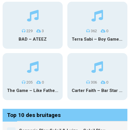
229
3
362
0
BAD – ATEEZ
Terra Sabi – Boy Game X Marcia Cruz
205
0
306
0
The Game – Like Father Like Daughter
Carter Faith – Bar Star Vevo
Top 10 des bruitages