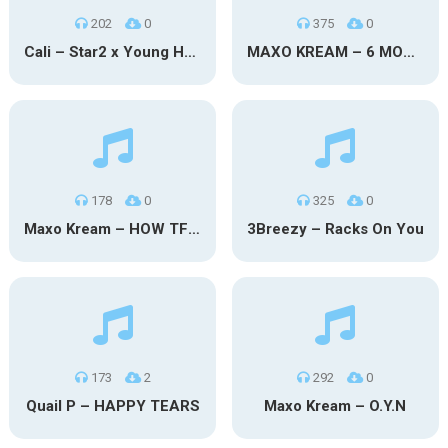
202
0
375
0
Cali – Star2 x Young Henny
MAXO KREAM – 6 MONTHS CLEAN
178
0
325
0
Maxo Kream – HOW TF I’M LUCKY
3Breezy – Racks On You
173
2
292
0
Quail P – HAPPY TEARS
Maxo Kream – O.Y.N