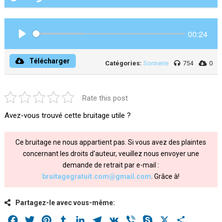
00:24
Play
Télécharger
Catégories:
Sonnerie
754
0
Rate this post
Avez-vous trouvé cette bruitage utile ?
Ce bruitage ne nous appartient pas. Si vous avez des plaintes
concernant les droits d'auteur, veuillez nous envoyer une
demande de retrait par e-mail :
bruitagegratuit.com@gmail.com
. Grâce à!
Partagez-le avec vous-même:
Facebook
Twitter
Pinterest
Tumblr
LinkedIn
Telegram
VK
Viber
Skype
X
Share