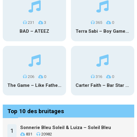
231
3
365
0
BAD – ATEEZ
Terra Sabi – Boy Game X Marcia Cruz
206
0
316
0
The Game – Like Father Like Daughter
Carter Faith – Bar Star Vevo
Top 10 des bruitages
Sonnerie Bleu Soleil & Luiza – Soleil Bleu
1
831
20982