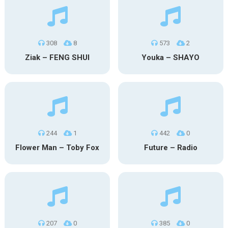
308
8
573
2
Ziak – FENG SHUI
Youka – SHAYO
244
1
442
0
Flower Man – Toby Fox
Future – Radio
207
0
385
0