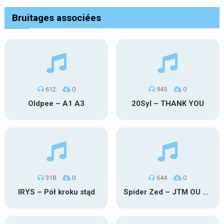
Bruitages associées
612
0
945
0
Oldpee – A1 A3
20Syl – THANK YOU
318
0
644
0
IRYS – Pół kroku stąd
Spider Zed – JTM OU TG