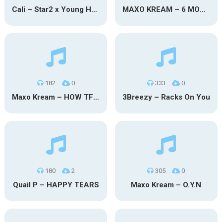
Cali – Star2 x Young Henny
MAXO KREAM – 6 MONTHS CLEAN
182
0
333
0
Maxo Kream – HOW TF I’M LUCKY
3Breezy – Racks On You
180
2
305
0
Quail P – HAPPY TEARS
Maxo Kream – O.Y.N