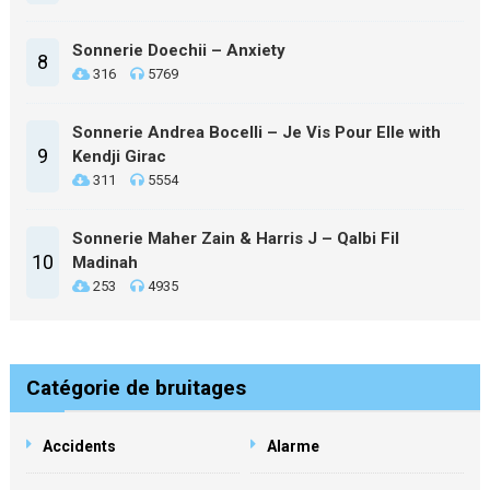
Sonnerie Doechii – Anxiety
8
316
5769
Sonnerie Andrea Bocelli – Je Vis Pour Elle with
9
Kendji Girac
311
5554
Sonnerie Maher Zain & Harris J – Qalbi Fil
10
Madinah
253
4935
Catégorie de bruitages
Accidents
Alarme