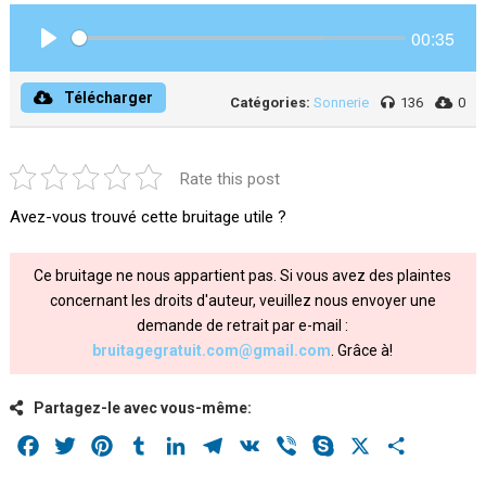
00:35
Play
Télécharger
Catégories:
Sonnerie
136
0
Rate this post
Avez-vous trouvé cette bruitage utile ?
Ce bruitage ne nous appartient pas. Si vous avez des plaintes
concernant les droits d'auteur, veuillez nous envoyer une
demande de retrait par e-mail :
bruitagegratuit.com@gmail.com
. Grâce à!
Partagez-le avec vous-même:
Facebook
Twitter
Pinterest
Tumblr
LinkedIn
Telegram
VK
Viber
Skype
X
Share