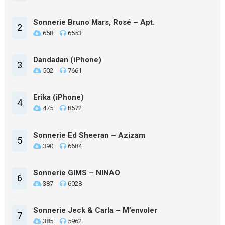
Sonnerie Bruno Mars, Rosé – Apt.
2
658
6553
Dandadan (iPhone)
3
502
7661
Erika (iPhone)
4
475
8572
Sonnerie Ed Sheeran – Azizam
5
390
6684
Sonnerie GIMS – NINAO
6
387
6028
Sonnerie Jeck & Carla – M’envoler
7
385
5962