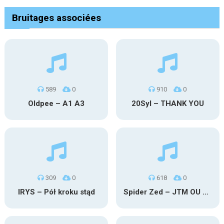
Bruitages associées
589
0
910
0
Oldpee – A1 A3
20Syl – THANK YOU
309
0
618
0
IRYS – Pół kroku stąd
Spider Zed – JTM OU TG