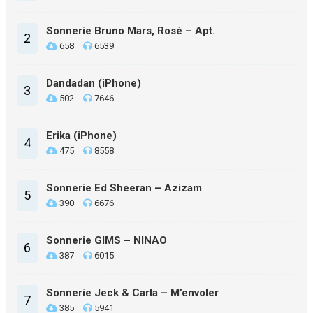
Sonnerie Bruno Mars, Rosé – Apt.
2
658
6539
Dandadan (iPhone)
3
502
7646
Erika (iPhone)
4
475
8558
Sonnerie Ed Sheeran – Azizam
5
390
6676
Sonnerie GIMS – NINAO
6
387
6015
Sonnerie Jeck & Carla – M’envoler
7
385
5941