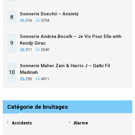
Sonnerie Doechii – Anxiety
8
316
5754
Sonnerie Andrea Bocelli – Je Vis Pour Elle with
9
Kendji Girac
311
5540
Sonnerie Maher Zain & Harris J – Qalbi Fil
10
Madinah
253
4911
Catégorie de bruitages
Accidents
Alarme