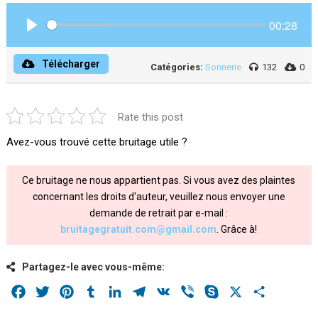
00:28
Play
Télécharger
Catégories:
Sonnerie
132
0
Rate this post
Avez-vous trouvé cette bruitage utile ?
Ce bruitage ne nous appartient pas. Si vous avez des plaintes
concernant les droits d'auteur, veuillez nous envoyer une
demande de retrait par e-mail :
bruitagegratuit.com@gmail.com
. Grâce à!
Partagez-le avec vous-même:
Facebook
Twitter
Pinterest
Tumblr
LinkedIn
Telegram
VK
Viber
Skype
X
Share