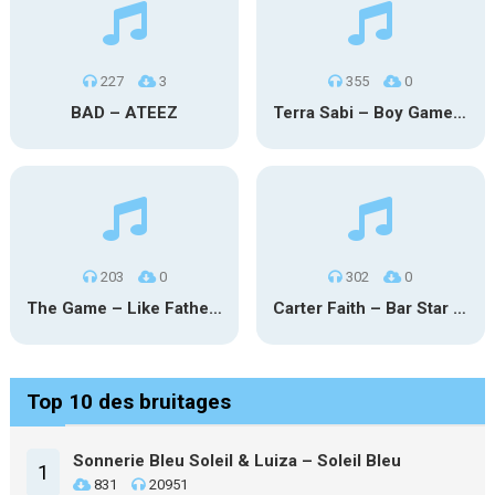
227
3
355
0
BAD – ATEEZ
Terra Sabi – Boy Game X Marcia Cruz
203
0
302
0
The Game – Like Father Like Daughter
Carter Faith – Bar Star Vevo
Top 10 des bruitages
Sonnerie Bleu Soleil & Luiza – Soleil Bleu
1
831
20951