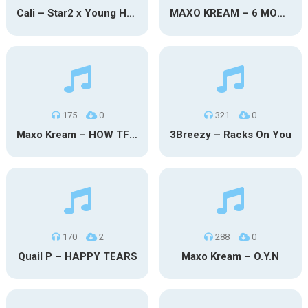
Cali – Star2 x Young Henny
MAXO KREAM – 6 MONTHS CLEAN
175
0
321
0
Maxo Kream – HOW TF I’M LUCKY
3Breezy – Racks On You
170
2
288
0
Quail P – HAPPY TEARS
Maxo Kream – O.Y.N