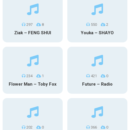
297
8
550
2
Ziak – FENG SHUI
Youka – SHAYO
234
1
421
0
Flower Man – Toby Fox
Future – Radio
202
0
366
0