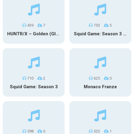
439
7
753
5
HUNTR/X – Golden (Glowin’ Version)
Squid Game: Season 3 | Final Games
710
2
625
0
Squid Game: Season 3
Monaco Franze
598
0
523
1