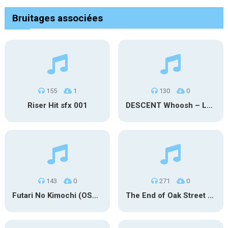
Bruitages associées
155
1
130
0
Riser Hit sfx 001
DESCENT Whoosh – Long
143
0
271
0
Futari No Kimochi (OST Inuyasha)
The End of Oak Street Trailer