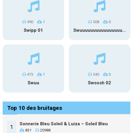
490
1
508
0
Swipp 01
Swuuuuuuuuuuuuuuuuuuuuuu
473
1
540
0
Swuu
Swoosh 02
Top 10 des bruitages
Sonnerie Bleu Soleil & Luiza – Soleil Bleu
1
831
20988