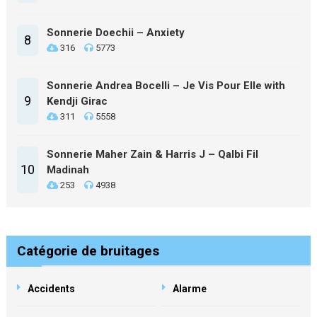
Sonnerie Doechii – Anxiety
8
316
5773
Sonnerie Andrea Bocelli – Je Vis Pour Elle with
9
Kendji Girac
311
5558
Sonnerie Maher Zain & Harris J – Qalbi Fil
10
Madinah
253
4938
Catégorie de bruitages
Accidents
Alarme