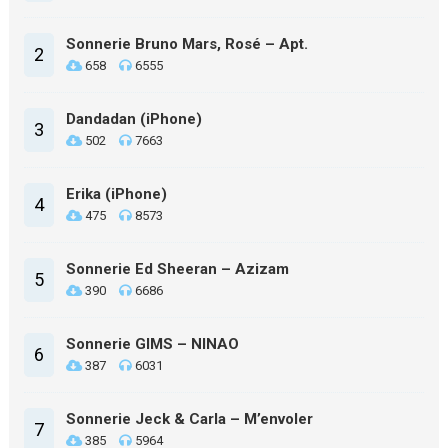
Sonnerie Bruno Mars, Rosé – Apt.
2
658
6555
Dandadan (iPhone)
3
502
7663
Erika (iPhone)
4
475
8573
Sonnerie Ed Sheeran – Azizam
5
390
6686
Sonnerie GIMS – NINAO
6
387
6031
Sonnerie Jeck & Carla – M’envoler
7
385
5964