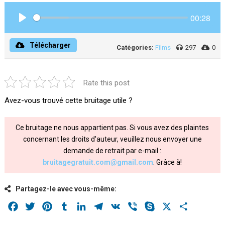
00:28
Play
Télécharger
Catégories:
Films
297
0
Rate this post
Avez-vous trouvé cette bruitage utile ?
Ce bruitage ne nous appartient pas. Si vous avez des plaintes
concernant les droits d'auteur, veuillez nous envoyer une
demande de retrait par e-mail :
bruitagegratuit.com@gmail.com
. Grâce à!
Partagez-le avec vous-même:
Facebook
Twitter
Pinterest
Tumblr
LinkedIn
Telegram
VK
Viber
Skype
X
Share