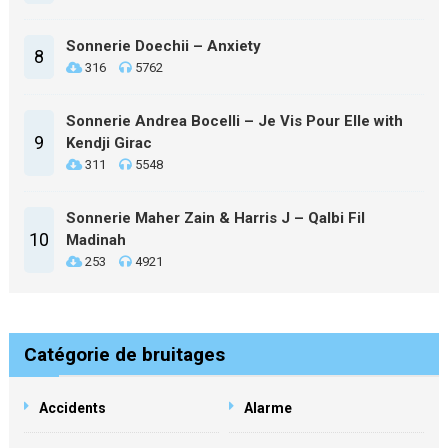
Sonnerie Doechii – Anxiety
8
316
5762
Sonnerie Andrea Bocelli – Je Vis Pour Elle with
9
Kendji Girac
311
5548
Sonnerie Maher Zain & Harris J – Qalbi Fil
10
Madinah
253
4921
Catégorie de bruitages
Accidents
Alarme