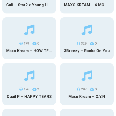
Cali – Star2 x Young Henny
MAXO KREAM – 6 MONTHS CLEAN
179
0
329
0
Maxo Kream – HOW TF I’M LUCKY
3Breezy – Racks On You
176
2
297
0
Quail P – HAPPY TEARS
Maxo Kream – O.Y.N