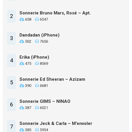
Sonnerie Bruno Mars, Rosé – Apt.
2
658
6547
Dandadan (iPhone)
3
502
7656
Erika (iPhone)
4
475
8569
Sonnerie Ed Sheeran – Azizam
5
390
6681
Sonnerie GIMS – NINAO
6
387
6021
Sonnerie Jeck & Carla – M’envoler
7
385
5954