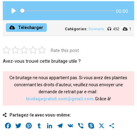
00:00
Play
Télécharger
Catégories:
Sonnerie
452
1
Rate this post
Avez-vous trouvé cette bruitage utile ?
Ce bruitage ne nous appartient pas. Si vous avez des plaintes
concernant les droits d'auteur, veuillez nous envoyer une
demande de retrait par e-mail :
bruitagegratuit.com@gmail.com
. Grâce à!
Partagez-le avec vous-même:
Facebook
Twitter
Pinterest
Tumblr
LinkedIn
Telegram
VK
Viber
Skype
X
Share