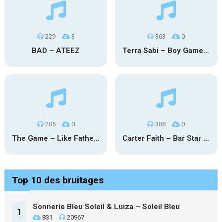
229
3
363
0
BAD – ATEEZ
Terra Sabi – Boy Game X Marcia Cruz
205
0
308
0
The Game – Like Father Like Daughter
Carter Faith – Bar Star Vevo
Top 10 des bruitages
Sonnerie Bleu Soleil & Luiza – Soleil Bleu
1
831
20967