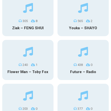
305
8
565
2
Ziak – FENG SHUI
Youka – SHAYO
240
1
438
0
Flower Man – Toby Fox
Future – Radio
203
0
377
0