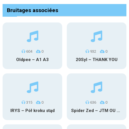
Bruitages associées
604
0
932
0
Oldpee – A1 A3
20Syl – THANK YOU
315
0
636
0
IRYS – Pół kroku stąd
Spider Zed – JTM OU TG