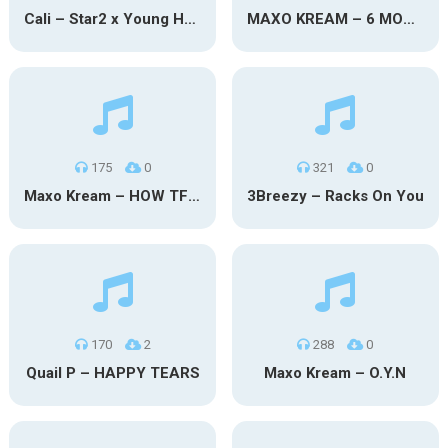
Cali – Star2 x Young Henny
MAXO KREAM – 6 MONTHS CLEAN
175
0
321
0
Maxo Kream – HOW TF I’M LUCKY
3Breezy – Racks On You
170
2
288
0
Quail P – HAPPY TEARS
Maxo Kream – O.Y.N