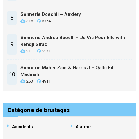
Sonnerie Doechii – Anxiety
8
316
5754
Sonnerie Andrea Bocelli – Je Vis Pour Elle with
9
Kendji Girac
311
5541
Sonnerie Maher Zain & Harris J – Qalbi Fil
10
Madinah
253
4911
Catégorie de bruitages
Accidents
Alarme