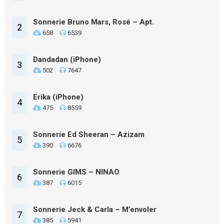
Sonnerie Bruno Mars, Rosé – Apt.
2
658
6539
Dandadan (iPhone)
3
502
7647
Erika (iPhone)
4
475
8559
Sonnerie Ed Sheeran – Azizam
5
390
6676
Sonnerie GIMS – NINAO
6
387
6015
Sonnerie Jeck & Carla – M’envoler
7
385
5941