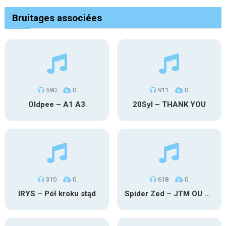
Bruitages associées
590
0
911
0
Oldpee – A1 A3
20Syl – THANK YOU
310
0
618
0
IRYS – Pół kroku stąd
Spider Zed – JTM OU TG