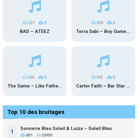
227
3
355
0
BAD – ATEEZ
Terra Sabi – Boy Game X Marcia Cruz
203
0
302
0
The Game – Like Father Like Daughter
Carter Faith – Bar Star Vevo
Top 10 des bruitages
Sonnerie Bleu Soleil & Luiza – Soleil Bleu
1
831
20953