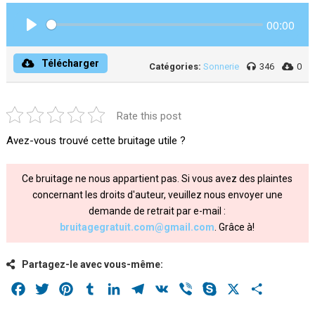
00:00
Play
Télécharger
Catégories:
Sonnerie
346
0
Rate this post
Avez-vous trouvé cette bruitage utile ?
Ce bruitage ne nous appartient pas. Si vous avez des plaintes
concernant les droits d'auteur, veuillez nous envoyer une
demande de retrait par e-mail :
bruitagegratuit.com@gmail.com
. Grâce à!
Partagez-le avec vous-même:
Facebook
Twitter
Pinterest
Tumblr
LinkedIn
Telegram
VK
Viber
Skype
X
Share