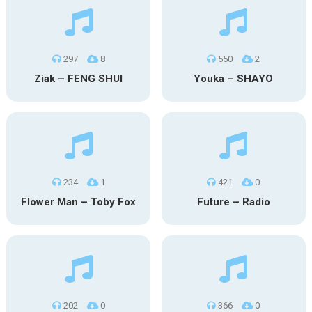
297
8
550
2
Ziak – FENG SHUI
Youka – SHAYO
234
1
421
0
Flower Man – Toby Fox
Future – Radio
202
0
366
0