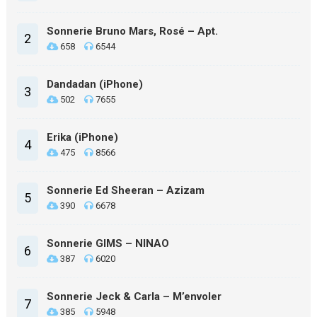
Sonnerie Bruno Mars, Rosé – Apt.
2
658
6544
Dandadan (iPhone)
3
502
7655
Erika (iPhone)
4
475
8566
Sonnerie Ed Sheeran – Azizam
5
390
6678
Sonnerie GIMS – NINAO
6
387
6020
Sonnerie Jeck & Carla – M’envoler
7
385
5948