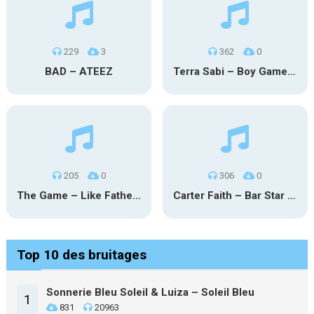
229
3
362
0
BAD – ATEEZ
Terra Sabi – Boy Game X Marcia Cruz
205
0
306
0
The Game – Like Father Like Daughter
Carter Faith – Bar Star Vevo
Top 10 des bruitages
Sonnerie Bleu Soleil & Luiza – Soleil Bleu
1
831
20963