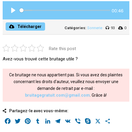
00:46
Play
Télécharger
Catégories:
Sonnerie
93
0
Rate this post
Avez-vous trouvé cette bruitage utile ?
Ce bruitage ne nous appartient pas. Si vous avez des plaintes
concernant les droits d'auteur, veuillez nous envoyer une
demande de retrait par e-mail :
bruitagegratuit.com@gmail.com
. Grâce à!
Partagez-le avec vous-même:
Facebook
Twitter
Pinterest
Tumblr
LinkedIn
Telegram
VK
Viber
Skype
X
Share