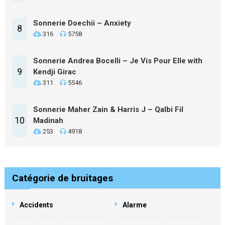
Sonnerie Doechii – Anxiety
8
316
5758
Sonnerie Andrea Bocelli – Je Vis Pour Elle with
9
Kendji Girac
311
5546
Sonnerie Maher Zain & Harris J – Qalbi Fil
10
Madinah
253
4918
Catégorie de bruitages
Accidents
Alarme