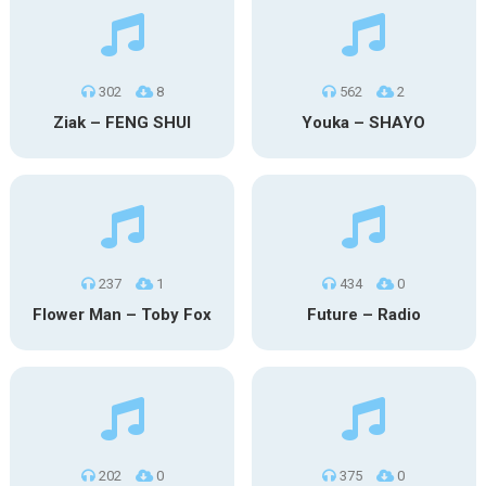
302
8
562
2
Ziak – FENG SHUI
Youka – SHAYO
237
1
434
0
Flower Man – Toby Fox
Future – Radio
202
0
375
0