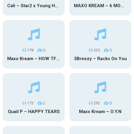
Cali – Star2 x Young Henny
MAXO KREAM – 6 MONTHS CLEAN
178
0
325
0
Maxo Kream – HOW TF I’M LUCKY
3Breezy – Racks On You
173
2
292
0
Quail P – HAPPY TEARS
Maxo Kream – O.Y.N