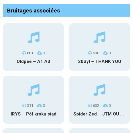
Bruitages associées
601
0
930
0
Oldpee – A1 A3
20Syl – THANK YOU
311
0
632
0
IRYS – Pół kroku stąd
Spider Zed – JTM OU TG