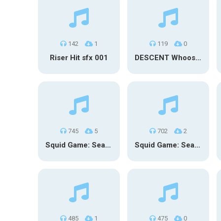
142
1
119
0
Riser Hit sfx 001
DESCENT Whoosh – Long
745
5
702
2
Squid Game: Season 3 | Final Games
Squid Game: Season 3
485
1
475
0