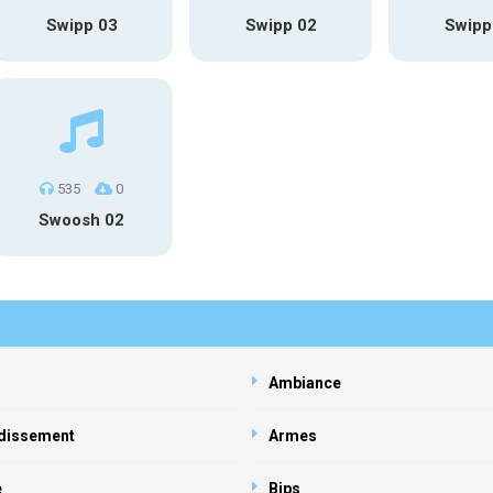
Swipp 03
Swipp 02
Swipp
535
0
Swoosh 02
Ambiance
dissement
Armes
e
Bips