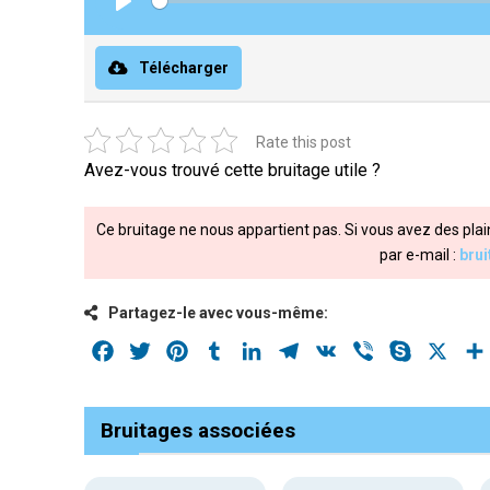
Play
Télécharger
Rate this post
Avez-vous trouvé cette bruitage utile ?
Ce bruitage ne nous appartient pas. Si vous avez des plai
par e-mail :
bru
Partagez-le avec vous-même:
Facebook
Twitter
Pinterest
Tumblr
LinkedIn
Telegram
VK
Viber
Skype
X
Bruitages associées