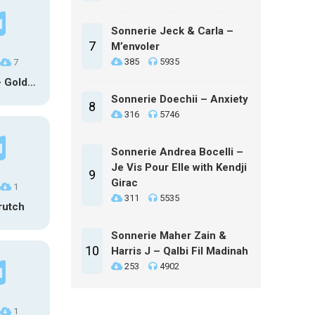
Sonnerie Jeck & Carla –
7
M’envoler
385
5935
7
HUNTR/X – Golden (Glowin’ Version)
Sonnerie Doechii – Anxiety
8
316
5746
Sonnerie Andrea Bocelli –
Je Vis Pour Elle with Kendji
9
Girac
1
311
5535
rutch
Sonnerie Maher Zain &
10
Harris J – Qalbi Fil Madinah
253
4902
1