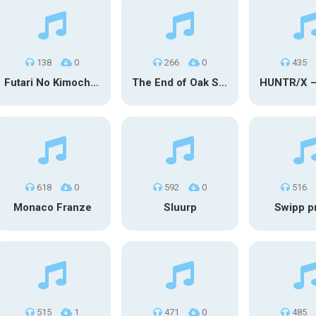
138
0
266
0
435
Futari No Kimochi (OST Inuyasha)
The End of Oak Street Trailer
618
0
592
0
516
Monaco Franze
Sluurp
Swipp p
515
1
471
0
485