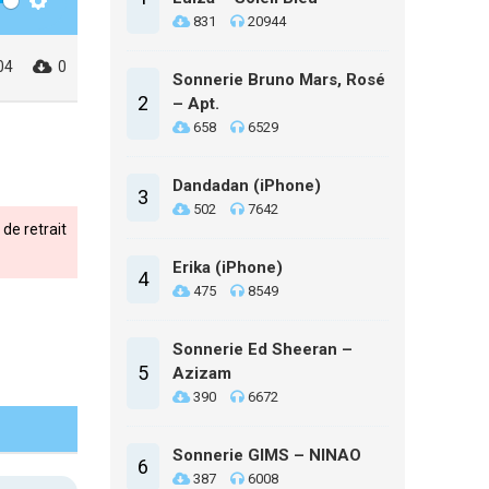
Settings
831
20944
04
0
Sonnerie Bruno Mars, Rosé
2
– Apt.
658
6529
Dandadan (iPhone)
3
502
7642
de retrait
Erika (iPhone)
4
475
8549
Sonnerie Ed Sheeran –
5
Azizam
390
6672
Sonnerie GIMS – NINAO
6
387
6008