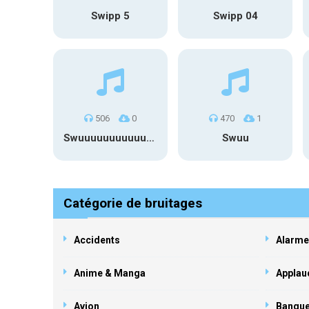
Swipp 5
Swipp 04
506
0
470
1
Swuuuuuuuuuuuuuuuuuuuuuu
Swuu
Catégorie de bruitages
Accidents
Alarme
Anime & Manga
Applau
Avion
Banqu