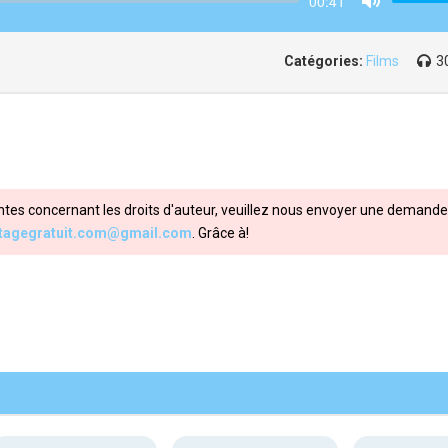
00:41
Mute
Catégories:
Films
3
ntes concernant les droits d'auteur, veuillez nous envoyer une demande 
itagegratuit.com@gmail.com
. Grâce à!
Share