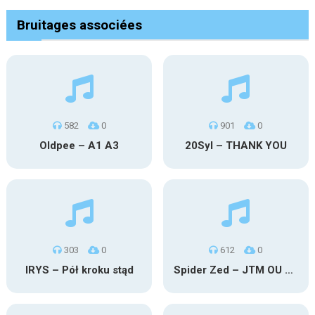
Bruitages associées
582
0
901
0
Oldpee – A1 A3
20Syl – THANK YOU
303
0
612
0
IRYS – Pół kroku stąd
Spider Zed – JTM OU TG