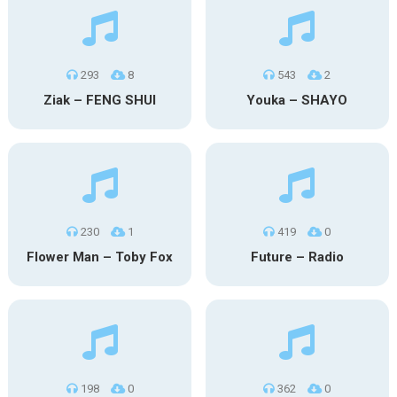
293
8
543
2
Ziak – FENG SHUI
Youka – SHAYO
230
1
419
0
Flower Man – Toby Fox
Future – Radio
198
0
362
0