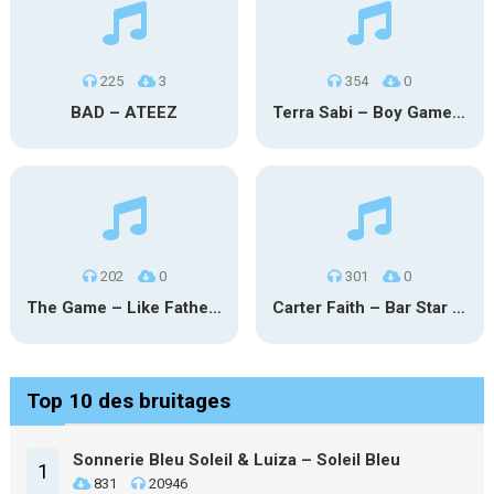
225
3
354
0
BAD – ATEEZ
Terra Sabi – Boy Game X Marcia Cruz
202
0
301
0
The Game – Like Father Like Daughter
Carter Faith – Bar Star Vevo
Top 10 des bruitages
Sonnerie Bleu Soleil & Luiza – Soleil Bleu
1
831
20946