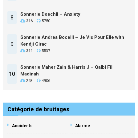
Sonnerie Doechii – Anxiety
8
316
5750
Sonnerie Andrea Bocelli – Je Vis Pour Elle with
9
Kendji Girac
311
5537
Sonnerie Maher Zain & Harris J – Qalbi Fil
10
Madinah
253
4906
Catégorie de bruitages
Accidents
Alarme