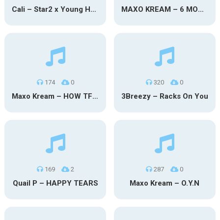
Cali – Star2 x Young Henny
MAXO KREAM – 6 MONTHS CLEAN
174
0
320
0
Maxo Kream – HOW TF I’M LUCKY
3Breezy – Racks On You
169
2
287
0
Quail P – HAPPY TEARS
Maxo Kream – O.Y.N