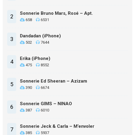
Sonnerie Bruno Mars, Rosé – Apt.
2
658
6531
Dandadan (iPhone)
3
502
7644
Erika (iPhone)
4
475
8552
Sonnerie Ed Sheeran – Azizam
5
390
6674
Sonnerie GIMS – NINAO
6
387
6010
Sonnerie Jeck & Carla – M’envoler
7
385
5937