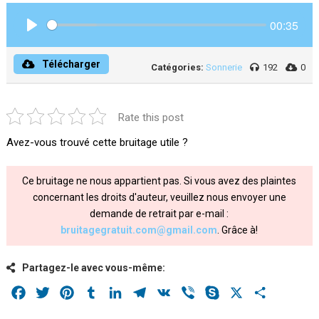
00:35
Play
Télécharger
Catégories:
Sonnerie
192
0
Rate this post
Avez-vous trouvé cette bruitage utile ?
Ce bruitage ne nous appartient pas. Si vous avez des plaintes
concernant les droits d'auteur, veuillez nous envoyer une
demande de retrait par e-mail :
bruitagegratuit.com@gmail.com
. Grâce à!
Partagez-le avec vous-même:
Facebook
Twitter
Pinterest
Tumblr
LinkedIn
Telegram
VK
Viber
Skype
X
Share