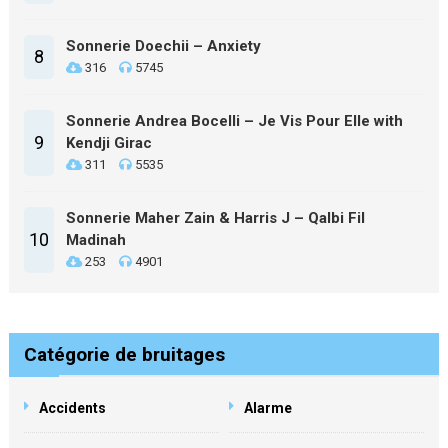
Sonnerie Doechii – Anxiety
8
316
5745
Sonnerie Andrea Bocelli – Je Vis Pour Elle with
9
Kendji Girac
311
5535
Sonnerie Maher Zain & Harris J – Qalbi Fil
10
Madinah
253
4901
Catégorie de bruitages
Accidents
Alarme