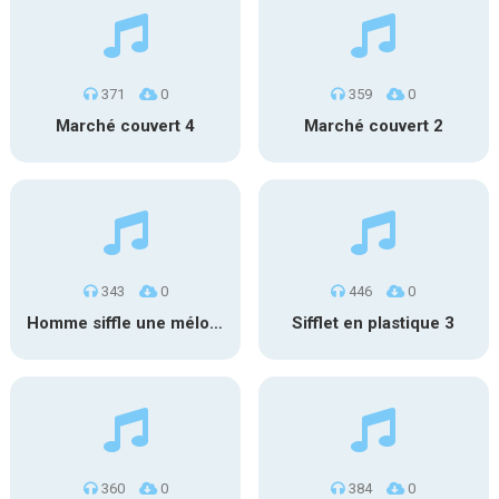
371
0
359
0
Marché couvert 4
Marché couvert 2
343
0
446
0
Homme siffle une mélodie
Sifflet en plastique 3
360
0
384
0