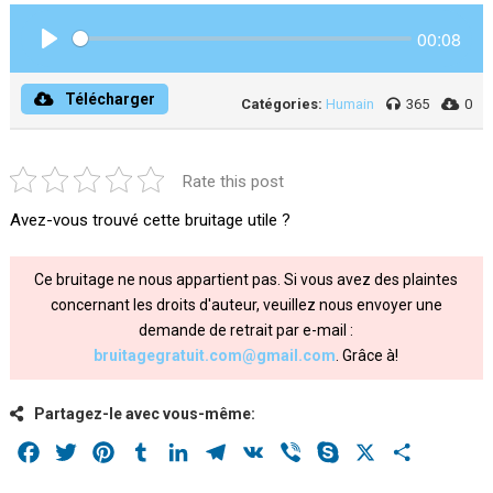
00:08
Play
Télécharger
Catégories:
Humain
365
0
Rate this post
Avez-vous trouvé cette bruitage utile ?
Ce bruitage ne nous appartient pas. Si vous avez des plaintes
concernant les droits d'auteur, veuillez nous envoyer une
demande de retrait par e-mail :
bruitagegratuit.com@gmail.com
. Grâce à!
Partagez-le avec vous-même:
Facebook
Twitter
Pinterest
Tumblr
LinkedIn
Telegram
VK
Viber
Skype
X
Share