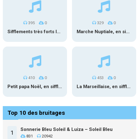
395
0
329
0
Sifflements très forts longs
Marche Nuptiale, en sifflant 1
410
0
453
0
Petit papa Noël, en sifflant
La Marseillaise, en sifflant
Top 10 des bruitages
Sonnerie Bleu Soleil & Luiza – Soleil Bleu
1
831
20942