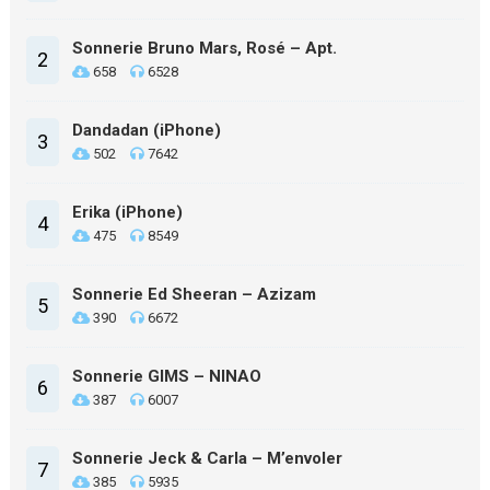
Sonnerie Bruno Mars, Rosé – Apt.
2
658
6528
Dandadan (iPhone)
3
502
7642
Erika (iPhone)
4
475
8549
Sonnerie Ed Sheeran – Azizam
5
390
6672
Sonnerie GIMS – NINAO
6
387
6007
Sonnerie Jeck & Carla – M’envoler
7
385
5935