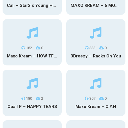
Cali – Star2 x Young Henny
MAXO KREAM – 6 MONTHS CLEAN
182
0
333
0
Maxo Kream – HOW TF I’M LUCKY
3Breezy – Racks On You
180
2
307
0
Quail P – HAPPY TEARS
Maxo Kream – O.Y.N