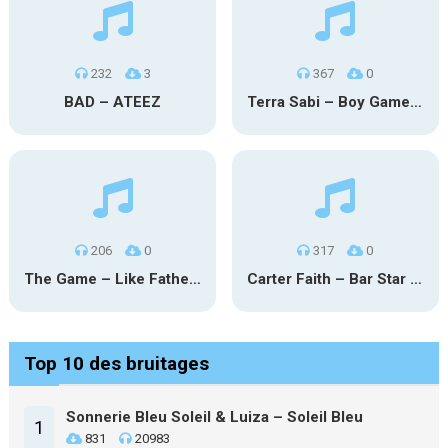
232
3
367
0
BAD – ATEEZ
Terra Sabi – Boy Game X Marcia Cruz
206
0
317
0
The Game – Like Father Like Daughter
Carter Faith – Bar Star Vevo
Top 10 des bruitages
Sonnerie Bleu Soleil & Luiza – Soleil Bleu
1
831
20983