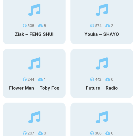
308
8
574
2
Ziak – FENG SHUI
Youka – SHAYO
244
1
442
0
Flower Man – Toby Fox
Future – Radio
207
0
386
0