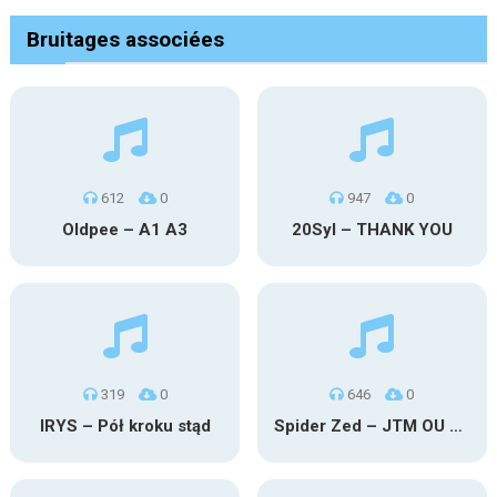
Bruitages associées
612
0
947
0
Oldpee – A1 A3
20Syl – THANK YOU
319
0
646
0
IRYS – Pół kroku stąd
Spider Zed – JTM OU TG