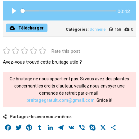
00:42
Play
Télécharger
Catégories:
Sonnerie
168
0
Rate this post
Avez-vous trouvé cette bruitage utile ?
Ce bruitage ne nous appartient pas. Si vous avez des plaintes
concernant les droits d'auteur, veuillez nous envoyer une
demande de retrait par e-mail :
bruitagegratuit.com@gmail.com
. Grâce à!
Partagez-le avec vous-même:
Facebook
Twitter
Pinterest
Tumblr
LinkedIn
Telegram
VK
Viber
Skype
X
Share