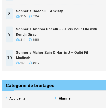
Sonnerie Doechii – Anxiety
8
316
5769
Sonnerie Andrea Bocelli – Je Vis Pour Elle with
9
Kendji Girac
311
5556
Sonnerie Maher Zain & Harris J – Qalbi Fil
10
Madinah
253
4937
Catégorie de bruitages
Accidents
Alarme