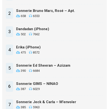
Sonnerie Bruno Mars, Rosé – Apt.
2
658
6553
Dandadan (iPhone)
3
502
7662
Erika (iPhone)
4
475
8572
Sonnerie Ed Sheeran – Azizam
5
390
6684
Sonnerie GIMS – NINAO
6
387
6029
Sonnerie Jeck & Carla – M’envoler
7
385
5963