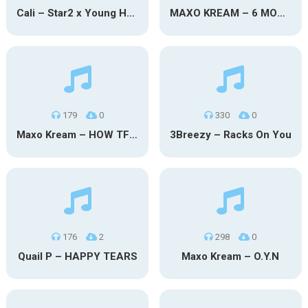
Cali – Star2 x Young Henny
MAXO KREAM – 6 MONTHS CLEAN
179
0
330
0
Maxo Kream – HOW TF I’M LUCKY
3Breezy – Racks On You
176
2
298
0
Quail P – HAPPY TEARS
Maxo Kream – O.Y.N