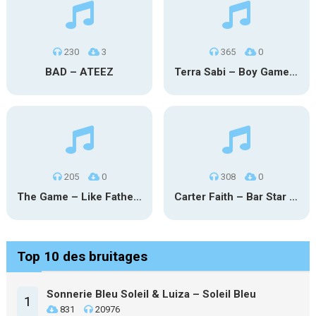
230
3
365
0
BAD – ATEEZ
Terra Sabi – Boy Game X Marcia Cruz
205
0
308
0
The Game – Like Father Like Daughter
Carter Faith – Bar Star Vevo
Top 10 des bruitages
Sonnerie Bleu Soleil & Luiza – Soleil Bleu
1
831
20976