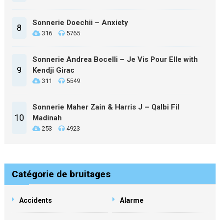
Sonnerie Doechii – Anxiety
8
316
5765
Sonnerie Andrea Bocelli – Je Vis Pour Elle with
9
Kendji Girac
311
5549
Sonnerie Maher Zain & Harris J – Qalbi Fil
10
Madinah
253
4923
Catégorie de bruitages
Accidents
Alarme