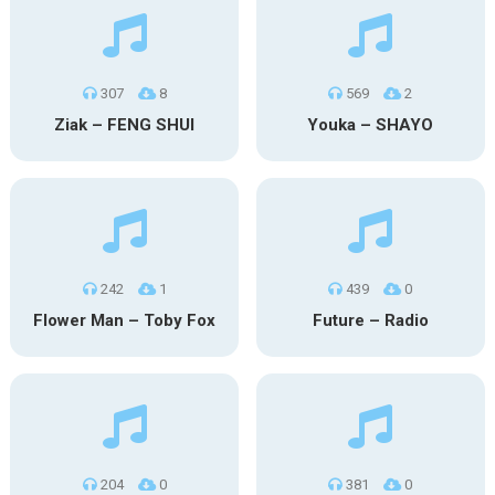
307
8
569
2
Ziak – FENG SHUI
Youka – SHAYO
242
1
439
0
Flower Man – Toby Fox
Future – Radio
204
0
381
0