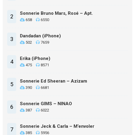
Sonnerie Bruno Mars, Rosé – Apt.
2
658
6550
Dandadan (iPhone)
3
502
7659
Erika (iPhone)
4
475
8571
Sonnerie Ed Sheeran – Azizam
5
390
6681
Sonnerie GIMS – NINAO
6
387
6022
Sonnerie Jeck & Carla – M’envoler
7
385
5956