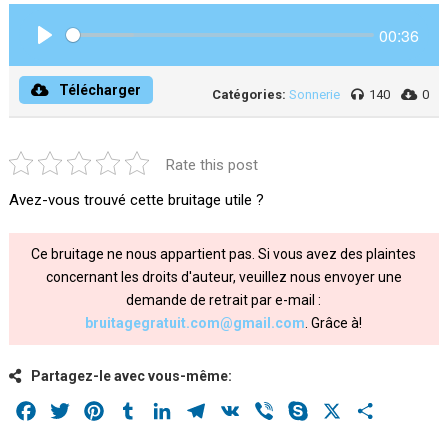
00:36
Play
Télécharger
Catégories:
Sonnerie
140
0
Rate this post
Avez-vous trouvé cette bruitage utile ?
Ce bruitage ne nous appartient pas. Si vous avez des plaintes
concernant les droits d'auteur, veuillez nous envoyer une
demande de retrait par e-mail :
bruitagegratuit.com@gmail.com
. Grâce à!
Partagez-le avec vous-même:
Facebook
Twitter
Pinterest
Tumblr
LinkedIn
Telegram
VK
Viber
Skype
X
Share